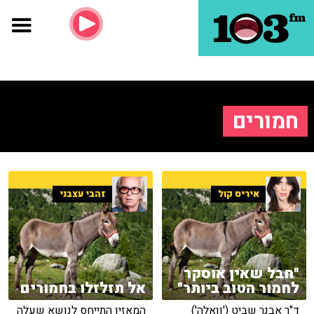
חמורים
איריס קול
זהבי עצבני
"חבל שאין אוסקר
לחמור הטוב ביותר"
אל תזלזלו בחמורים
ד"ר אבנר שביט ('וואלה')
המאזין התייחס לנושא שעלה