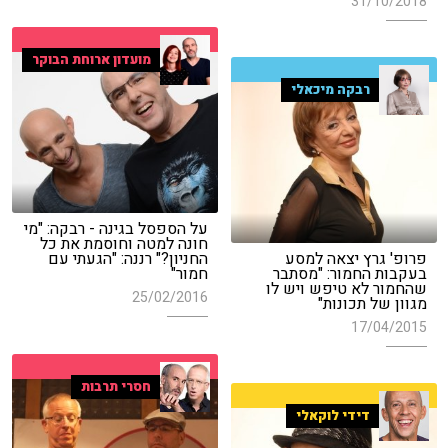
31/10/2018
מועדון ארוחת הבוקר
רבקה מיכאלי
על הספסל בגינה - רבקה: "מי
חונה למטה וחוסמת את כל
פרופ' גרץ יצאה למסע
החניון?" רננה: "הגעתי עם
בעקבות החמור: "מסתבר
חמור"
שהחמור לא טיפש ויש לו
25/02/2016
מגוון של תכונות"
17/04/2015
חסרי תרבות
דידי לוקאלי