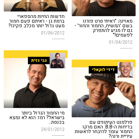
חדשות החיות מהספארי
מאזינה: "ראיתי סרט פורנו
ברמת גן - ראיתם פעם חמור
בשם 'המשיח, החמור והחור' -
מעט גדול יותר מכלב פקינז?
גם לו מגיע להתפרק
01/06/2012
לפעמים!"
01/04/2012
גבי גזית
דידי לוקאלי
מי החמור הגדול ביותר
בישראל? רמז: הוא לא נמצא
פרלמנט העיתונים עם
בכנסת...
בדיחות ה-B.B: האם מרקו
24/01/2012
החמור עומד להיבחר לראשות
עיריית ורנה?