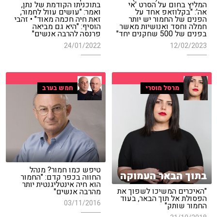
המליץ בחום על הסרט 'אי
בתוכניתו הקודמת של נתן,
אה': "בקלוזאפ אחד על
ואמר: "עושים עוול לחמור,
הפנים של החמור יש יותר
זאת חיה חכמה מאוד" • זהבי
חמלה וחסד ואנושיות מאשר
הוסיף: "היא גם מביאה
בפנים של 500 שחקנים יחד"
פרנסה להרבה אנשים"
24/01/2022
12/02/2023
מרסל מוסרי
חמש בערב
טיפש כמו חמור? מנהל
בתוך הבאר העמוקה
החווה בכפר קדם: "החמור
הוא חיה אינטליגנטית יותר
"האיכרים המשיכו לשפוך את
מהרבה אנשים"
הפסולת אל תוך הבאר, בעוד
03/11/2016
החמור שותק"