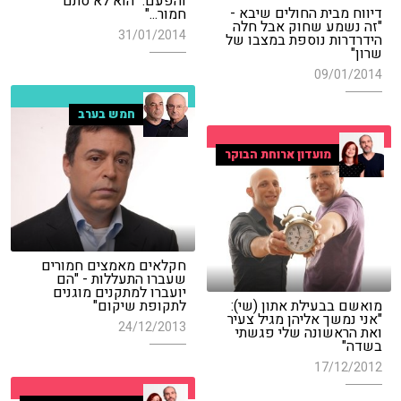
והפעם: "הוא לא סתם
דיווח מבית החולים שיבא -
חמור..."
"זה נשמע שחוק אבל חלה
31/01/2014
הידרדרות נוספת במצבו של
שרון"
09/01/2014
חמש בערב
מועדון ארוחת הבוקר
חקלאים מאמצים חמורים
שעברו התעללות - "הם
יועברו למתקנים מוגנים
מואשם בבעילת אתון (שי):
לתקופת שיקום"
"אני נמשך אליהן מגיל צעיר
24/12/2013
ואת הראשונה שלי פגשתי
בשדה"
17/12/2012