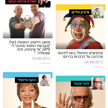
מועדון ארוחת הבוקר
איציק הליצן
תושב היישוב הושעיה (שי):
"מעכשיו החמור מחובר ל-
GPS, 'אי אהההה, פנה
מחפשים חוויות? בואו ליהנות
שמאלה'..."
מרכיבה על כרכרות בדרום
20/08/2012
04/08/2012
רבקה מיכאלי
זהבי עצבני