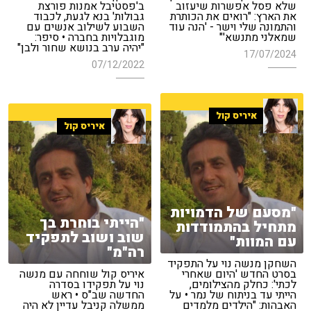
שלא פסל אפשרות שיעזוב
ב'פסטיבל אמנות פורצת
את הארץ: "רואים את הכותרת
גבולות' בנא לגעת, לכבוד
והתמונה שלי וישר - 'הנה עוד
השבוע לשילוב אנשים עם
שמאלני מתנשא'"
מוגבלויות בחברה • סיפר:
"יהיה ערב בנושא שחור ולבן"
17/07/2024
07/12/2022
איריס קול
איריס קול
"מסעם של הדמויות
"הייתי בוחרת בך
מתחיל בהתמודדות
שוב ושוב לתפקיד
עם המוות"
רה"מ"
השחקן מנשה נוי על התפקיד
בסרט החדש 'היום שאחרי
איריס קול שוחחה עם מנשה
לכתי': כחלק מהצילומים,
נוי על תפקידו בסדרה
הייתי עד בניתוח של נמר • על
החדשה שב"ס • ראש
האבהות: "הילדים מלמדים
ממשלה קניבל עדיין לא היה