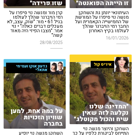
זו הייתה הפואנטה"
שזו פרידה"
העיתונאי יונתן גת והשחקן
קרן מור ומנשה נוי סיפרו על
מנשה נוי סיפרו על המורשת
רמי הויברגר שהלך לעולמו
של החמישייה הקאמרית ועל
בגיל 61 • מור: "שוק, עצב, לא
החבר רמי הויברגר שהלך
מעכלים דברים כאלה" • נוי
לעולמו בקיץ האחרון
אמר: "מצבו הפיזי היה מאוד
קשה"
16/01/2026
28/08/2025
איריס קול
גדעון אוקו ועמיחי
אתאלי
"המדינה שלנו
על במה אחת, למען
נקלעה לזה שאין
שוויון הזכויות
שיח והכול מקוטלג"
בחברה
השחקן והיוצר מנשה נוי
התייחס לביקורת כלפיו על כך
השחקן מנשה נוי יופיע