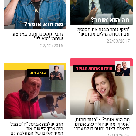
מה הוא אומר?
מה הוא אומר?
"מיקי זוהר מבזה את הכנסת
עם משחק מילים מטופש"
זהבי תוקע גרעפס באמצע
שיחה: "יצא לי!"
23/03/2017
22/12/2016
מועדון ארוחת הבוקר
גבי גזית
-
מה הוא אומר? - "בנות חמות,
'אטרף' מה שהולך פה, אנחנו
הרב שלמה אבינר: "ח"כ מגל
יוצאים לצוד וחוזרים למערה"
היה צריך ליישם את
האידיאלים של המפלגה גם
27/10/2016