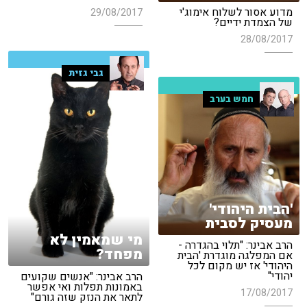
מדוע אסור לשלוח אימוג'י
29/08/2017
של הצמדת ידיים?
28/08/2017
גבי גזית
חמש בערב
'הבית היהודי'
מעסיק לסבית
מי שמאמין לא
הרב אבינר: "תלוי בהגדרה -
מפחד?
אם המפלגה מוגדרת 'הבית
היהודי' אז יש מקום לכל
יהודי"
הרב אבינר: "אנשים שקועים
באמונות תפלות ואי אפשר
17/08/2017
לתאר את הנזק שזה גורם"