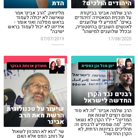
היהודים הולכים?
הדת
הרב שלמה אבינר בביקורת
מליניאק: "הרב אבינר אמר
על תוכנית הסאטירה 'היהודים
שאישה לא יכולה לעמוד
באים': "מפריע לי שלועגים
בראש מפלגה ואני אומר -
לאנשים חשובים בהיסטוריה,
אידיוט לא יכול לעמוד בראש
ובכלל שלועגים למישהו"
ישיבה"
07/07/2019
17/08/2020
ינון מגל ובן כספית
מועדון ארוחת הבוקר
רבנים נגד הקרן
החדשה לישראל
שיעור על טכנולוגית
הרב שלמה אבינר: "זה לא סוד
הרשת מאת הרב
שהם רוצים לשנות את
המדינה" • יו"ר הקרן לא נשאר
אבינר
חייב: "מה שמפריע לרבנים זה
תהליכים בציונות הדתית, לא
שי: "הוא לא התכוון לשאול
הקרן החדשה"
על רוחב הפס אלא האם