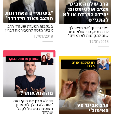
הרב שלמה אבינר
מציב אולטימטום:
"בשנתיים האחרונות
יחידה נפרדת או לא
המצב מאוד הידרדר"
להתגייס
בעקבות הסערה שעורר: הרב
פיני גרשון: "אני מציע לך
אבינר מנסה להסביר את דבריו
לרדת מזה, כדי שלא נגיע
שוב למקומות לא רצויים"
17/01/2018
17/01/2018
מועדון ארוחת הבוקר
רון קופמן ואריה
אלדד
מה הוא אומר?
שי לא מבין את בוקי נאה:
הרב אבינר vs
"אתה לא הולך למועדון
חשפנות בשביל לקבל
האימוג'י
שתייה"