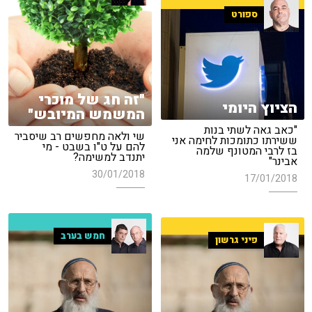
ספורט
"זה חג של מוכרי
הציוץ היומי
המשמש המיובש"
"כאב גאה לשתי בנות
שי ולאה מחפשים רב שיסביר
ששירתו כתומכות לחימה אני
להם על ט"ו בשבט - מי
בז לרבי המטונף שלמה
יתנדב למשימה?
אבינר"
30/01/2018
17/01/2018
חמש בערב
פיני גרשון