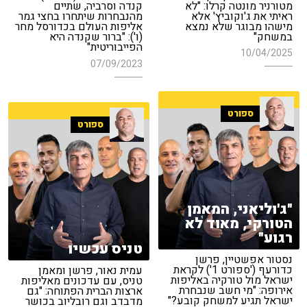
מטורניר מונטה קרלו: "לא
קנדה וסרביה, שתיים
ראיתי את ג'וקוביץ' אלא
מהנבחרות שיתחרו בחצי גמר
מישהו מבוגר שלא נמצא
אליפות העולם בכדורסל מחר
במשחק"
(ו'): "ברור שקנדה היא
הפייבוריטית"
10/04/2025
07/09/2023
ספורט
ספורט
"ג'וליאני, המאמן
הטורקי, מאוד לא
רגוע"
טניס עכשיו
נסטור אפשטיין, פרשן
כדורעף ('ספורט 1') לקראת
עמית נאור, פרשן ומאמן
ישראל מול טורקיה באליפות
טניס, עם עדכונים מאליפות
אירופה: "מי חשב שנבחרת
ארצות הברית הפתוחה: "גם
ישראל תגיע למשחק קובע?"
מדבדב וגם רובליוב בכושר