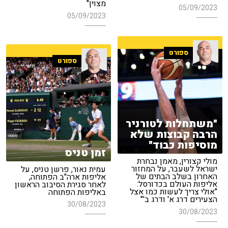
מצוין"
05/09/2023
05/09/2023
ספורט
ספורט
"משתחלות לטורניר
הרבה קבוצות שלא
מוסיפות כבוד"
זמן טניס
מולי קצורין, מאמן נבחרת
ישראל לשעבר, על המחזור
עמית נאור, פרשן טניס, על
האחרון בשלב הבתים של
אליפות ארה"ב הפתוחה,
אליפות העולם בכדורסל:
לאחר סגירת הסיבוב הראשון
"אולי צריך לעשות כמו אצל
באליפות הפתוחה
הצעירים דרג א' ודרג ב'"
30/08/2023
30/08/2023