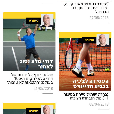
"מדובר בטורניר מאוד קשה,
ופדרר אינו משתתף בו
מבחירה"
27/05/2018
ספורט
ספורט
דודי סלע נסוג
לאחור
שלמה צורף על ירידתו של
דודי סלע למקום ה-105
הפסידה לצ'כיה
בעולם: "התוצאות לא טובות"
בגביע הדייוויס
21/05/2018
נבחרת ישראל סיימה בפיגור
3-1 מול הנבחרת הצ'כית
08/04/2018
ספורט