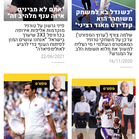
"אתם לא מבינים
"כשנדל בא למשחק
איזה ענף מלהיב זה"
משוחרר הוא
קנדידט מאוד רציני"
פיני גרשון על טורניר
מוקדמות אליפות אירופה
שלמה צורף ('ערוץ הספורט')
בכדורסל 3X3 שיערך
עדכן על משחקי טרוניר
בישראל: "אנחנו עושים המון
המאסטרס העולמי • מי הצליח
לפיתוח הענף כדי להגיע
למשוך את מלוא תשומת הלב
לאולימפיאדה"
על המגרש?
22/06/2021
16/11/2020
ספורט
ספורט