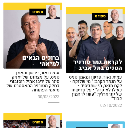
ספורט
ספורט
ברוכים הבאים
לקראת גמר טורניר
למיאמי
הטניס בתל אביב
עמית נאור, פרשן ומאמן
עמית נאור, פרשן ומאמן טניס
טניס, על ניצחונו של יאניק
על הגמר הקרב: " מי שלוקח -
סינר על יריבו אמיל רוסובורי
לקח תואר, מי שמפסיד -
כחלק מטורניר המאסטרס של
כאילו לא קרה" • על פרישתו
מיאמי הפתוחה
של יוני ארליך: "עשו לו המון
30/03/2023
כבוד"
02/10/2022
ספורט