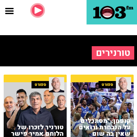
טורנירים
ספורט
ספורט
קופמן: "מסתכלים
על הנבחרת ורואים
טורניר לזכרו של
שאין בה שום
הלוחם אמיר פישר