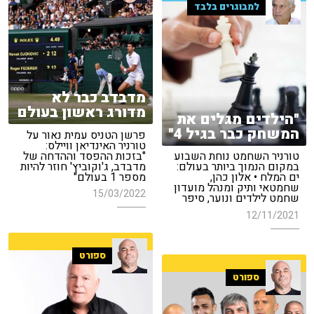
למבוגרים בלבד
מדבדב כבר לא
מדורג ראשון בעולם
"הילדים מגלים את
המשחק כבר בגיל 4"
פרשן הטניס עמית נאור על
טורניר האינדיאן וויילס:
"בזכות ההפסד וההדחה של
טורניר השחמט נוחת השבוע
מדבדב, ג'וקוביץ' חוזר להיות
במקום הנמוך ביותר בעולם:
מספר 1 בעולם"
ים המלח • אלון כהן,
שחמטאי ותיק ומנהל מועדון
15/03/2022
שחמט לילדים ונוער, סיפר
12/11/2021
ספורט
ספורט