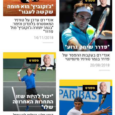
ספורט
"ג'וקוביץ' הוא חומה
שקשה לעבור"
אנדי רם עדכן על טורניר
המאסטרס בלונדון והימר:
"בגמר יתחרה ג'וקוביץ' מול
פדרר"
14/11/2018
"פדרר שיחק גרוע"
אנדי רם בעקבות ההפסד של
פדרר בגמר טורניר סינסינטי
ספורט
20/08/2018
ספורט
"יכול להיות שזו
התחרות האחרונה
שלו"