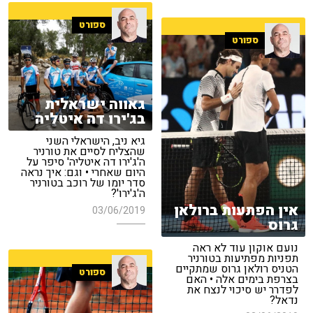
ספורט
ספורט
גאווה ישראלית
בג'ירו דה איטליה
גיא ניב, הישראלי השני
שהצליח לסיים את טורניר
ה'ג'ירו דה איטליה' סיפר על
היום שאחרי • וגם: איך נראה
סדר יומו של רוכב בטורניר
ה'ג'ירו'?
אין הפתעות ברולאן
03/06/2019
גרוס
נועם אוקון עוד לא ראה
תפניות מפתיעות בטורניר
הטניס רולאן גרוס שמתקיים
ספורט
בצרפת בימים אלה • האם
לפדרר יש סיכוי לנצח את
נדאל?