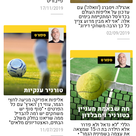
פייבוריט"
אהרל'ה ויסברג ('וואלה') עם
17/11/2019
עדכון על אליפות העולם
בכדורסל המתקיימת בימים
אלה: "אני לא מבין מדוע צריך
כל כך הרבה משחקי דירוג"
02/09/2019
ספורט
ספורט
טורניר ענקיות
אליפות אפריקה מגיעה לחצי
הגמר, עוזי דן 'הארץ' עם כל
מה שבאמת מעניין
הפרטים • "סוף סוף יש
משחקים יש רמה להבדיל
בטורניר וימבלדון
ממה שריאנו בחלק משלב
הבתים, האצטדיונים מלאים"
הללי: "לא נדאל ולא פדרר
אלא הילדה בת ה-15 שמצאה
11/07/2019
את עצמה בשמינית הגמר" •