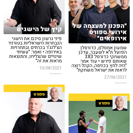
"הפכנו למעצמה של
קיץ של הישגים
אירועי ספורט
אירופאים"
פיני גרשון סיכם את הישגי
הנבחרות הישראליות בטורניר
הצ'לנג'ר בכרתים ובתחרויות
שמעון אמסלם, כדורסלן
באירופה • ואמר: "עשיתי
הפועל ת"א לשעבר, עדכן
שינויים שהצליחו, והתוצאות
ממשחקי כדורסל 3X3
מראות את זה"
שאותם פירש • עוד אמר:
"היה לחץ בכניסה, הקהל רוצה
10/08/2021
לראות את ישראל משחקת"
27/06/2021
ספורט
ספורט