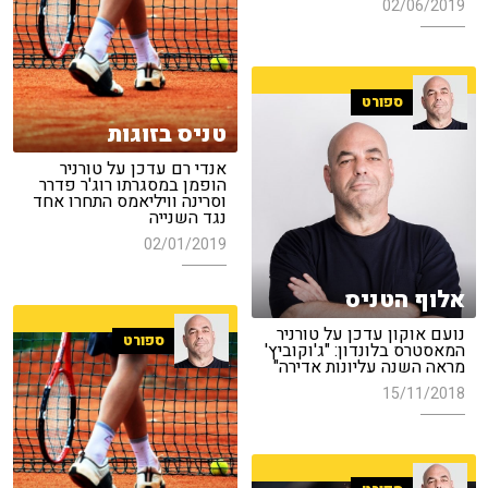
02/06/2019
ספורט
טניס בזוגות
אנדי רם עדכן על טורניר
הופמן במסגרתו רוג'ר פדרר
וסרינה וויליאמס התחרו אחד
נגד השנייה
02/01/2019
אלוף הטניס
נועם אוקון עדכן על טורניר
ספורט
המאסטרס בלונדון: "ג'וקוביץ'
מראה השנה עליונות אדירה"
15/11/2018