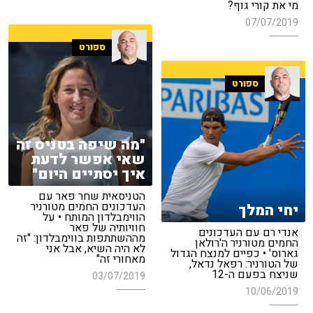
מי את קורי גוף?
07/07/2019
ספורט
ספורט
"מה שיפה בטניס זה
שאי אפשר לדעת
איך יסתיים היום"
הטניסאית שחר פאר עם
העדכונים החמים מטורניר
יחי המלך
הווימבלדון המותח • על
חוויותיה של פאר
אנדי רם עם העדכונים
מההשתתפות בווימבלדון: "זה
החמים מטורניר ה'רולאן
לא היה השיא, אבל אני
גארוס' • כפיים למנצח הגדול
מאחורי זה"
של הטורניר: רפאל נדאל,
שניצח בפעם ה-12
03/07/2019
10/06/2019