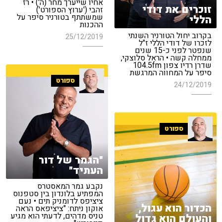
אחיו שייערך מחר (ה') • רז
זוכרים את דודי
זהבי ('ערוץ הספורט')
שמשתתף בטורניר סיפר על
הללי
ההכנות
בקרוב יחול הטורניר השנתי
25/12/2019
לזכרו של דודי הללי ז"ל
שנפטר לפני כ-15 שנים
ממחלה קשה • הראל סלוצקי,
שדרן רדיו צפון 104.5fm
סיפר על המחווה המרגשת
ספורט
24/12/2019
ספורט
"הגמר של דור
העתיד"
נקבע גמר המאסטרס
המפתיע בלונדון בין סטפנוס
ציציפס לדומניק תים • נעם
הכדור הוא עגול,
אוקון ניתח: "ציציפאס הראה
טניס מדהים, לדעתי הוא מגיע
והעולם הוא גדול