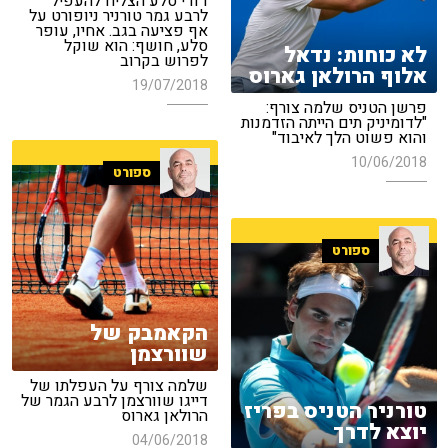
דודי סלע הצליח להעפיל
לרבע גמר טורניר ניופורט על
אף פציעה בגב. אחיו, עופר
סלע, חושף: הוא שוקל
לא כוחות: נדאל
לפרוש בקרוב
אלוף הרולאן גארוס
19/07/2018
פרשן הטניס שלמה צורף:
"לדומיניק תים הייתה הזדמנות
והוא פשוט הלך לאיבוד"
10/06/2018
ספורט
ספורט
הקאמבק של
שוורצמן
שלמה צורף על העפלתו של
דייגו שוורצמן לרבע הגמר של
טורניר הטניס בפריז
הרולאן גארוס
יוצא לדרך
04/06/2018