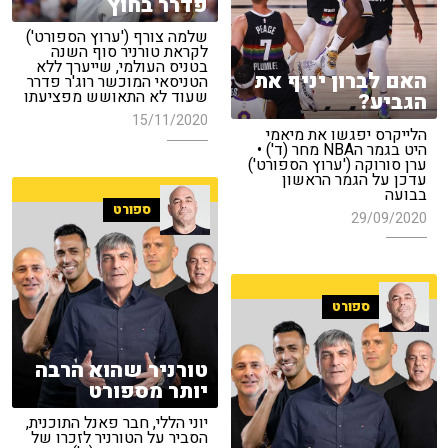
פדרר בחוץ
שלמה צורף ('ערוץ הספורט')
לקראת טורניר סוף השנה
בטניס העולמי, שייערך ללא
האם לברון יניף את
הטניסאי המוכשר רוג'ר פדרר
שעוד לא התאושש מפציעתו
הגביע?
15/11/2020
הלייקרס יפגשו את מיאמי
היט בגמר הNBA מחר (ד') •
ערן סורוקה ('ערוץ הספורט')
עדכן על הגמר הראשון
בבועה
ספורט
29/09/2020
ספורט
טורניר שהוא הרבה
יותר מספורט
יוני הללי, חבר פאנל התוכנית,
הסביר על הטורניר לזכרו של