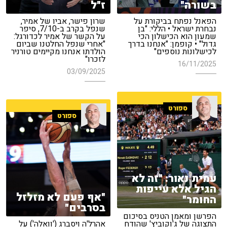
בשורה"
ז"ל
הפאנל נפתח בביקורת על
שרון פישר, אביו של אמיר,
נבחרת ישראל • הללי: "בן
שנפל בקרב ב-7/10, סיפר
שמעון הוא הכישלון הכי
על הקשר של אמיר לכדורגל:
גדול" • קופמן: "אנחנו בדרך
"אחרי שנפל החלטנו שביום
לכישלונות נוספים"
הולדתו אנחנו מקיימים טורניר
לזכרו"
16/11/2025
03/09/2025
ספורט
ספורט
עמית נאור: "זה לא
הגיל אלא עייפות
"אף פעם לא מזלזל
החומר"
בסרבים"
הפרשן ומאמן הטניס בסיכום
התצוגה של ג'וקוביץ' שהודח
אהרל'ה ויסברג ('וואלה') על