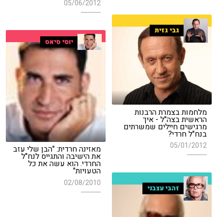
05/06/2012
גבי גזית
יוסי סיאס
מלחמות בצמרת הרבנות
הראשית בצה"ל - איך
מרגישים חיילים שמשרתים
בנח"ל חרדי?
05/01/2012
מאזינה חרדית: "הבן שלי עזב
את הישיבה והתגייס לנח"ל
החרדי. הוא עשה את כל
הטעויות"
02/08/2010
זהבי עצבני