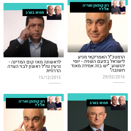
רון קופמן ואריה
אלדד
חמש בערב
הרמטכ"ל האמריקאי מגיע
לישראל בפעם השניה - יוסי
לראשונה מאז קום המדינה -
יהושוע: "יש בזה אמירה מאוד
גרעין נח"ל ראשון לבני העדה
חשובה"
הדרוזית
29/02/2016
15/12/2015
רון קופמן ואריה
חמש בערב
אלדד