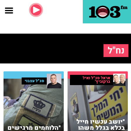
נח"ל
אראל סג"ל ואיל
סג"ל עצבני
ברקוביץ'
"יושב עכשיו חייל
בכלא בגלל משהו
"הלוחמים מרגישים