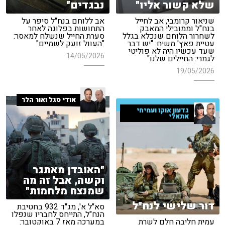
שלא קשור אליו"
נבגדים"
שניאור קרומבי, אב לחייל
אב ללוחם בנח"ל סיפר על
בנח"ל וממובילי המאבק
התחושות בפלוגה לאחר
לשחרור הלוחם שנכלא בגלל
סערת החייל שנשלח למאסר:
עטיית פאץ' משיח: "יש דבר
"העוול זועק לשמיים"
שעד עכשיו היה לא פוליטי
14/05/2026
לגמרי: החיילים שלנו"
19/05/2026
אודי סגל ואור הלר
גדעון אוקו ועמיחי
אתאלי
"האובדן מאתגר
וקשה, אבל זה מה
שמנצח מלחמות"
דור שלישי לנח"ל
סא"ל א', מג"ד 932 בחטיבת
הנח"ל, התייחס לחבריו שנפלו
עמית חליבה חלם לשרת
במערכה מאז 7 באוקטובר: