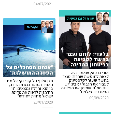
04/07/2021
ינון מגל ובן כספית
הקבינט
בלעדי: לוחם נעצר
בחשד לפגיעה
בביטחון המדינה
"אנחנו מסתכלים על
הפסגה המושלגת"
אורי ברקאי, שאמור היה
לצאת לחופשת שחרור, נעצר
בחשד שעזר לפלסטינים
סגן אלוף טל קוריצקי על מזג
לעבור את הגבול • אביו: "יש
האוויר הסוער בגזרת הר דב,
שם סמ"פ שסימן את הפלוגה
בו הוא וחייליו נמצאים: "זו
הזאת כשמאלנים"
הזדמנות לראות את מדינת
ישראל מזווית ייחודית"
09/09/2020
23/01/2020