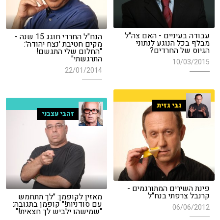
עבודה בעיניים - האם צה"ל
הנח"ל החרדי חוגג 15 שנה -
מבלף בכל הנוגע לנתוני
מקים חטיבת 'נצח יהודה':
הגיוס של החרדים?
"החלום שלי התגשם!
התרגשתי"
10/03/2015
22/01/2014
גבי גזית
זהבי עצבני
פינת השירים המתורגמים -
קרנבל צרפתי בנח"ל
מאזין לקופמן: "לך תתחמש
עם סודניות!" קופמן בתגובה:
06/06/2012
"שמישהו ילביש לך חצאית!"