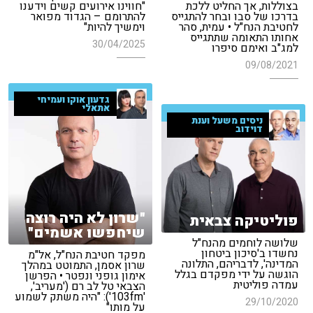
בצוללות, אך החליט ללכת
"חווינו אירועים קשים וידענו
בדרכו של סבו ובחר להתגייס
להתרומם – הגדוד מפואר
לחטיבת הנח"ל • עמית, סהר
וימשיך להיות"
אחותו התאומה שתתגייס
30/04/2025
למג"ב ואימם סיפרו
09/08/2021
גדעון אוקו ועמיחי
אתאלי
ניסים משעל וענת
דוידוב
"שרון לא היה רוצה
פוליטיקה צבאית
שיחפשו אשמים"
שלושה לוחמים מהנח"ל
נחשדו ב'סיכון ביטחון
מפקד חטיבת הנח"ל, אל"מ
המדינה', לדבריהם, התלונה
שרון אסמן, התמוטט במהלך
הוגשה על ידי מפקדם בגלל
אימון גופני ונפטר • הפרשן
עמדה פוליטית
הצבאי טל לב רם ('מעריב',
'103fm'): "היה משתק לשמוע
29/10/2020
על מותו"