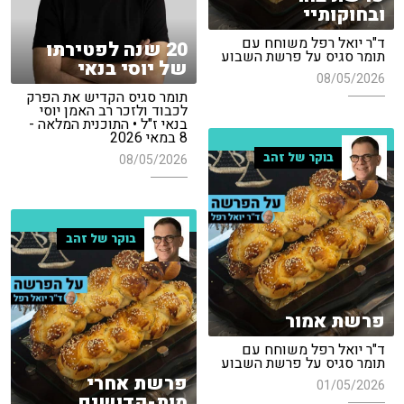
ובחוקותיי
ד"ר יואל רפל משוחח עם
20 שנה לפטירתו
תומר סגיס על פרשת השבוע
של יוסי בנאי
08/05/2026
תומר סגיס הקדיש את הפרק
לכבוד ולזכר רב האמן יוסי
בנאי ז"ל • התוכנית המלאה -
8 במאי 2026
בוקר של זהב
08/05/2026
בוקר של זהב
פרשת אמור
ד"ר יואל רפל משוחח עם
תומר סגיס על פרשת השבוע
פרשת אחרי
01/05/2026
מות-קדושים