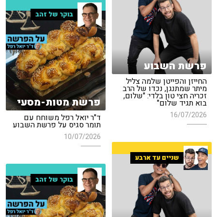
בוקר של זהב
פרשת השבוע
החייזן והפייטן שלמה צליל
מיתר שמתנגן, נכדו של הרב
זכריה חצי טון בלדי: "שלום,
פרשת מטות-מסעי
בוא תגיד שלום"
16/07/2026
ד"ר יואל רפל משוחח עם
תומר סגיס על פרשת השבוע
10/07/2026
שניים עד ארבע
בוקר של זהב