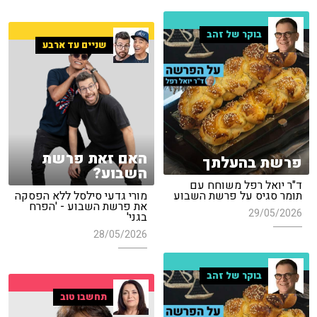
בוקר של זהב
שניים עד ארבע
האם זאת פרשת
פרשת בהעלתך
השבוע?
ד"ר יואל רפל משוחח עם
תומר סגיס על פרשת השבוע
מורי גדעי סילסל ללא הפסקה
את פרשת השבוע - 'הפרח
29/05/2026
בגני'
28/05/2026
בוקר של זהב
תחשבו טוב