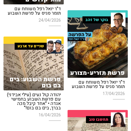
ד"ר יואל רפל משוחח עם
תומר סגיס על פרשת השבוע
בוקר של זהב
24/04/2026
שניים עד ארבע
פרשת תזריע-מצורע
פרשת השבוע: בים
ד"ר יואל רפל משוחח עם
בם בום
תומר סגיס על פרשת השבוע
17/04/2026
יהודה קול נעים (עילי אבידני)
עם פרשת השבוע בחמישי
אגדה • "אחד קיבל מכה
בברך, בים בם בום!"
16/04/2026
תחשבו טוב