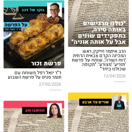
בוקר של זהב
"כולנו מרגישים
באותה סירה,
בתפקידים שונים
אבל על אותה אוניה"
הרב איתמר חייקין, ראש
המכינה הקדם צבאית הדתית
'רוח השדה', שוחח על פרשת
פרשת זכור
'תזריע' 'מצורע': "תקופה
שכולנו ביחד"
ד"ר יואל רפל משוחח עם
12/04/2026
תומר סגיס על פרשת השבוע
27/02/2026
שניים עד ארבע
תחשבו טוב