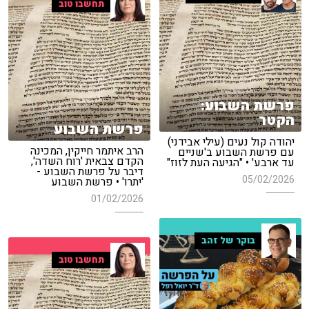
תחשבו טוב
פרשת השבוע:
הקטר
פרשת השבוע
יהודה קול נעים (עילי אבידני)
הרב איתמר חייקין, המכינה
עם פרשת השבוע ב'שניים
הקדם צבאית 'רוח השדה',
עד ארבע' • "הגיעה העת לזוז"
דיבר על פרשת השבוע -
05/02/2026
'יתרו' • פרשת השבוע
01/02/2026
בוקר של זהב
תחשבו טוב