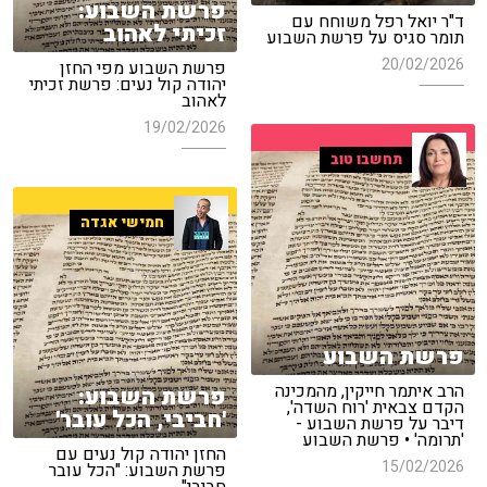
פרשת השבוע:
ד"ר יואל רפל משוחח עם
זכיתי לאהוב
תומר סגיס על פרשת השבוע
20/02/2026
פרשת השבוע מפי החזן
יהודה קול נעים: פרשת זכיתי
לאהוב
19/02/2026
תחשבו טוב
חמישי אגדה
פרשת השבוע
הרב איתמר חייקין, מהמכינה
פרשת השבוע:
הקדם צבאית 'רוח השדה',
'חביבי, הכל עובר'
דיבר על פרשת השבוע -
'תרומה' • פרשת השבוע
החזן יהודה קול נעים עם
15/02/2026
פרשת השבוע: "הכל עובר