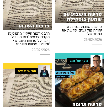
פרשת השבוע עם
שמעון בוסקילה
פרשת השבוע
פרשת השבוע מפי החזן
יהודה קול נעים: פרשת את
הרב איתמר חייקין, מהמכינה
המחר שלי
הקדם צבאית 'רוח השדה',
26/02/2026
דיבר על פרשת השבוע -
'תצוה' • פרשת השבוע
22/02/2026
בוקר של זהב
חמישי אגדה
פרשת תרומה