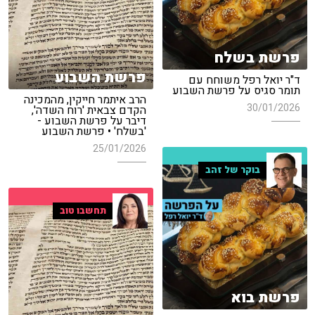
פרשת בשלח
פרשת השבוע
ד"ר יואל רפל משוחח עם
תומר סגיס על פרשת השבוע
הרב איתמר חייקין, מהמכינה
30/01/2026
הקדם צבאית 'רוח השדה',
דיבר על פרשת השבוע -
'בשלח' • פרשת השבוע
25/01/2026
בוקר של זהב
תחשבו טוב
פרשת בוא