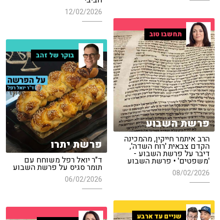
חביבי"
12/02/2026
תחשבו טוב
בוקר של זהב
פרשת השבוע
הרב איתמר חייקין, מהמכינה
פרשת יתרו
הקדם צבאית 'רוח השדה',
דיבר על פרשת השבוע -
ד"ר יואל רפל משוחח עם
'משפטים' • פרשת השבוע
תומר סגיס על פרשת השבוע
08/02/2026
06/02/2026
שניים עד ארבע