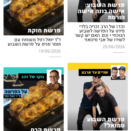
פרשת השבוע:
אישה בונה אישה
הורסת
נכדו של הרב זכריה בלדי
פרשת חוקת
פירט על הפרשה לשבוע
הנוכחי • וגם: האם יש קשר
לשירו של אבי סינואני
ד"ר יואל רפל משוחח עם
תומר סגיס על פרשת השבוע
25/06/2026
19/06/2026
שניים עד ארבע
בוקר של זהב
פרשת השבוע
סמואל?
פרשת קרח