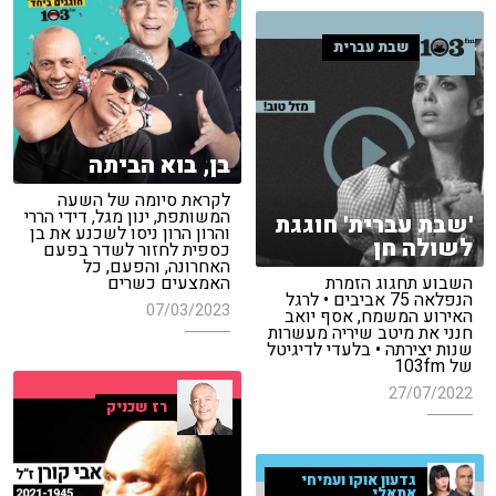
שבת עברית
בן, בוא הביתה
לקראת סיומה של השעה
המשותפת, ינון מגל, דידי הררי
'שבת עברית' חוגגת
והרון הרון ניסו לשכנע את בן
לשולה חן
כספית לחזור לשדר בפעם
האחרונה, והפעם, כל
השבוע תחגוג הזמרת
האמצעים כשרים
הנפלאה 75 אביבים • לרגל
07/03/2023
האירוע המשמח, אסף יואב
חנני את מיטב שיריה מעשרות
שנות יצירתה • בלעדי לדיגיטל
של 103fm
27/07/2022
רז שכניק
גדעון אוקו ועמיחי
אתאלי