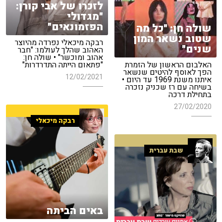
לזכרו של אבי קורן:
"מגדולי
הפזמונאים"
שולה חן: "כל מה
שטוב נשאר המון
רבקה מיכאלי נפרדה מהיוצר
שנים"
האהוב שהלך לעולמו: "חבר
אהוב ומוכשר" • שולה חן:
האלבום הראשון של הזמרת
"פתאום הייתה התדרדרות"
הפך לאוסף להיטים שנשאר
12/02/2021
איתנו משנת 1969 עד היום •
בשיחה עם רז שכניק נזכרה
בתחילת דרכה
27/02/2020
רבקה מיכאלי
שבת עברית
באים הביתה