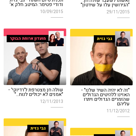
ואשתו לשעבר שולה חן:
ודודי פטימר: המיטב חלק א'
"הגירושין עלו על שירטון"
10/09/2015
29/11/2015
מועדון ארוחת הבוקר
גבי גזית
שולה חן מצטרפת ל'רדיוקי' -
"זה לא יהיה השיר שלנו" -
"אמנים לא יכולים לנוח..."
האזינו ללהיטים הגדולים
שהזמרים הגדולים ויתרו
12/11/2013
עליהם
11/12/2012
גבי גזית