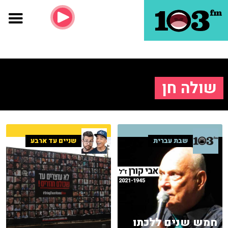
שולה חן
שבת עברית
שניים עד ארבע
חמש שנים ללכתו