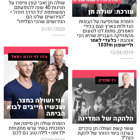
שולה חן ואבי קורן סיפרו על
חגיגות 40 שנה להופעתם
עורכת: שולה חן
המשותפת 'כל הדרך חזרה' •
"הגירושים שלנו הם
הזמרת שהופיעה על הבמות
הגירושים שהכי הצליחו"
הגדולות בארץ ועם בכירי
31/01/2020
האמנים, נותנת לנו לטעום
מהמוזיקה העברית שהיא הכי
אוהבת •
בלעדי לאתר
וליישומון 103fm
12/04/2019
הדר לוי ודרור רפאל
רז שכניק
אני ושולה בחצר,
ועכשיו חייבים לבוא
הביתה
הלהקה של המדינה
הזמרת שולה חן סיימה את
התוכנית בשיר ערש מתקופת
ששי קשת ושולה חן נזכרים
ילדותה • לילה טוב גם לכם
בערגה בימי הזוהר של להקת
הנח"ל