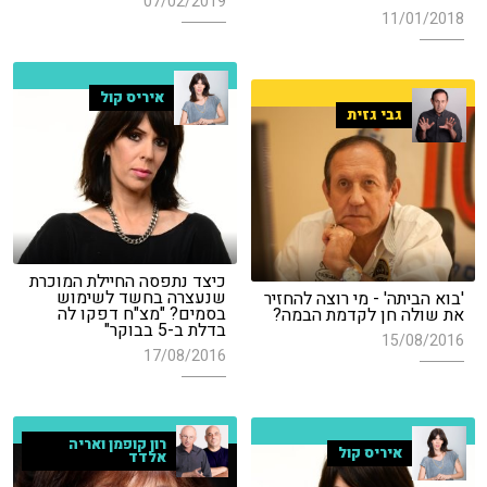
07/02/2019
11/01/2018
איריס קול
גבי גזית
כיצד נתפסה החיילת המוכרת
שנעצרה בחשד לשימוש
'בוא הביתה' - מי רוצה להחזיר
בסמים? "מצ"ח דפקו לה
את שולה חן לקדמת הבמה?
בדלת ב-5 בבוקר"
15/08/2016
17/08/2016
רון קופמן ואריה
איריס קול
אלדד