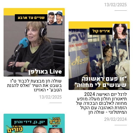
13/02/2025
שניים עד ארבע
איריס קול
Live באולפן
"זו פעם ראשונה
שולה חן מבצעת לכבוד ט"ו
שעושים לי מחווה"
בשבט את השיר 'ואלס להגנת
הטבע' • האזינו
לרגל יום האישה 2024
13/02/2025
תיאטרון חולון מעלה מופע
מחווה לאלבום הבכורה של
הזמרת האהובה עם הקול
המיתולוגי - שולה חן
29/02/2024
ינון, בן, דידי והרון