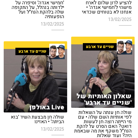
להציע לרון שלום לארח
'חמישי אגדה' וסיפרה על
מישהי ל'חמישי אגדה' •
ילדותה בנהלל, על התקופה
אנחנו לא בטוחים שכדאי
שלה בלהקת הנח"ל ועל
הופעותיה
13/02/2025
13/02/2025
שניים עד ארבע
שניים עד ארבע
שאלון האותיות של
'שניים עד ארבע'
Live באולפן
שולה חן ענתה על השאלות
לפי אותיות השם שלה • עם
שולה חן מבצעת השיר 'בוא
מי הייתה רוצה חן לעשות
הביתה' • האזינו
דואט? האם הסרט על להקת
13/02/2025
הנח"ל משקף את מה שבאמת
היה? ועוד שאלות