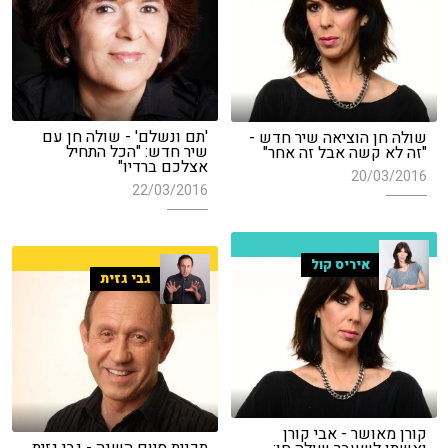
'תם ונשלם' - שולה חן עם
שולה חן הוציאה שיר חדש -
שיר חדש: "הכל התחיל
"זה לא קשה אבל זה אחר"
אצלכם ברדיו"
20/03/2016
22/03/2016
איריס קול
גבי גזית
קורן מאושר - אבי קורן
תכנית סיום השנה - גבי גזית