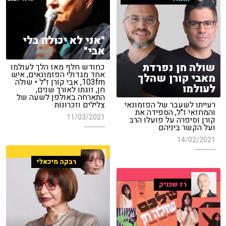
"אני לא יכולה בלי
אבי"
שולה חן נפרדת
כחודש חלף מאז הלך לעולמו
אחד מגדולי הפזמונאים, איש
מאבי קורן שהלך
103fm, אבי קורן ז"ל • שולה
לעולמו
חן, זוגתו לאורך שנים,
התארחה באולפן לשעה של
רעייתו לשעבר של הפזמונאי
צלילים וזכרונות
והמחזאי ז"ל, הספידה את
11/03/2021
קורן וסיפרה על פועלו הרב
ועל הקשר ביניהם
14/02/2021
רבקה מיכאלי
רז שכניק