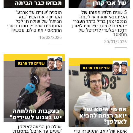
של אבי קורן
תבואו כבר הביתה
5 שנים חלפו ממותו של
תוכנית 'שניים עד ארבע'
הפזמונאי שאחראי לכמה
הקדישה את השיר 'בוא
מנכסי צאן ברזל בזמר העברי
הביתה' של שולה חן לכל
• האזינו למיטב יצירותיו לאורך
החטופים שעדיין נותרו בשבי
דרכו • בלעדי לדיגיטל של
החמאס • את כולם, עכשיו!
103fm
16/02/2025
30/01/2026
שניים עד ארבע
שניים עד ארבע
את מי אימא של
"בעקבות המלחמה
יואב רצתה להביא
יש געגוע לשירים"
לאולפן?
שולה חן הגיעה לאולפן
אימא של יואב התקשרה כדי
'שניים עד ארבע' במסגרת