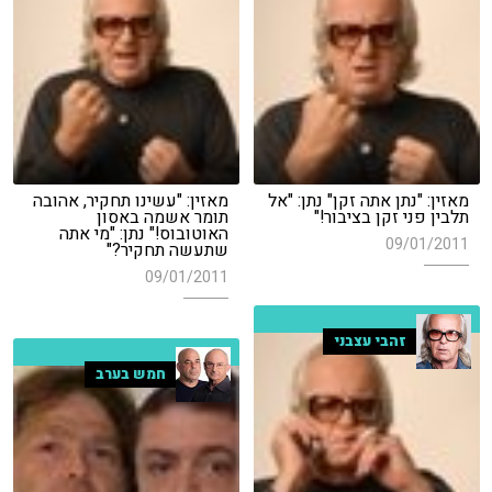
מאזין: "נתן אתה זקן" נתן: "אל
מאזין: "עשינו תחקיר, אהובה
תלבין פני זקן בציבור!"
תומר אשמה באסון
האוטובוס!" נתן: "מי אתה
09/01/2011
שתעשה תחקיר?"
09/01/2011
זהבי עצבני
חמש בערב