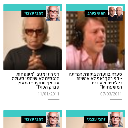
חמש בערב
זהבי עצבני
סערה בוועדת ביקורת המדינה
דני רוזן מגיב: "משפחות
- דני רוזן: "אני לא אישיות
הנספים לא שיתפו פעולה
פוליטית ולא נציג
עם אף תחקיר - המאזין
המשפחות!"
פברק הכול!"
11/01/2011
07/03/2011
זהבי עצבני
זהבי עצבני