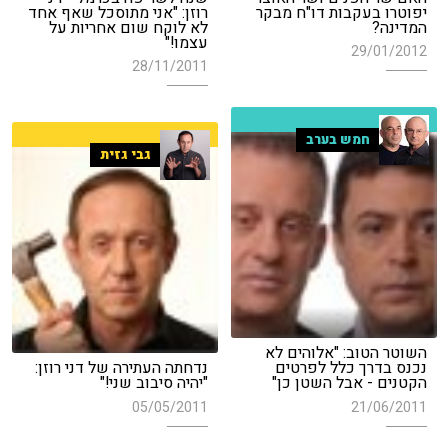
יפוטרו בעקבות דו"ח מבקר
רוזן: "אני מתוסכל שאף אחד
המדינה?
לא לוקח שום אחריות על
עצמו!"
29/01/2012
28/11/2011
חמש בערב
גבי גזית
השוטר הטוב: "אלוהים לא
נכנס בדרך כלל לפרטים
נדחתה העתירה של דני רוזן:
הקטנים - אבל השטן כן"
"יהיה סיבוב שני!"
05/05/2011
21/06/2011