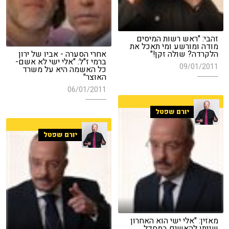
זהבי: "ראש רשות המיסים
מודה ומורשע ומי תאכל את
הלקרדה? שולה זקן!"
אחרי הסערה - אביו של ירון
ברמי ז"ל: "אלי ישי לא אשם-
09/01/2011
כל האשמה היא על משרד
האוצר"
06/01/2011
יורם שפטל
יורם שפטל
מאזין: "אלי ישי הוא האחרון
שניתן להאשים במחדל