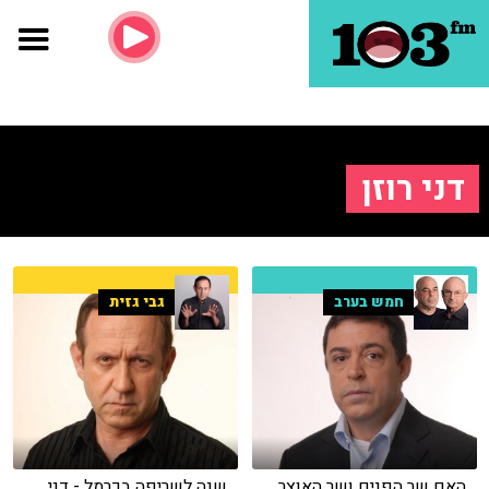
דני רוזן
חמש בערב
גבי גזית
האם שר הפנים ושר האוצר
שנה לשריפה בכרמל - דני