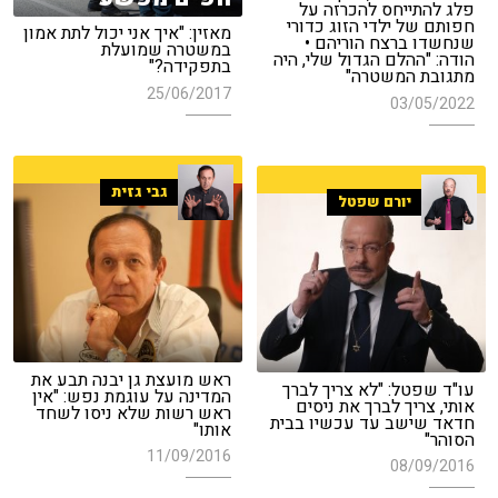
פלג להתייחס להכרזה על
חפותם של ילדי הזוג כדורי
מאזין: "איך אני יכול לתת אמון
שנחשדו ברצח הוריהם •
במשטרה שמועלת
הודה: "ההלם הגדול שלי, היה
בתפקידה?"
מתגובת המשטרה"
25/06/2017
03/05/2022
גבי גזית
יורם שפטל
ראש מועצת גן יבנה תבע את
עו"ד שפטל: "לא צריך לברך
המדינה על עוגמת נפש: "אין
אותי, צריך לברך את ניסים
ראש רשות שלא ניסו לשחד
חדאד שישב עד עכשיו בבית
אותו"
הסוהר"
11/09/2016
08/09/2016