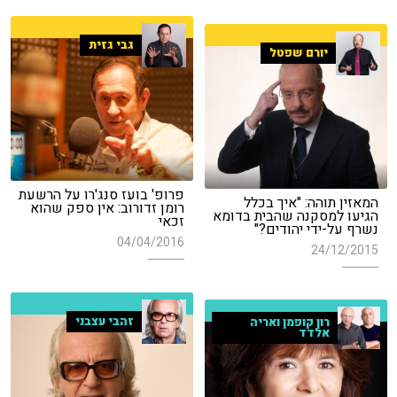
גבי גזית
יורם שפטל
פרופ' בועז סנג'רו על הרשעת
המאזין תוהה: "איך בכלל
רומן זדורוב: אין ספק שהוא
הגיעו למסקנה שהבית בדומא
זכאי
נשרף על-ידי יהודים?"
04/04/2016
24/12/2015
זהבי עצבני
רון קופמן ואריה
אלדד