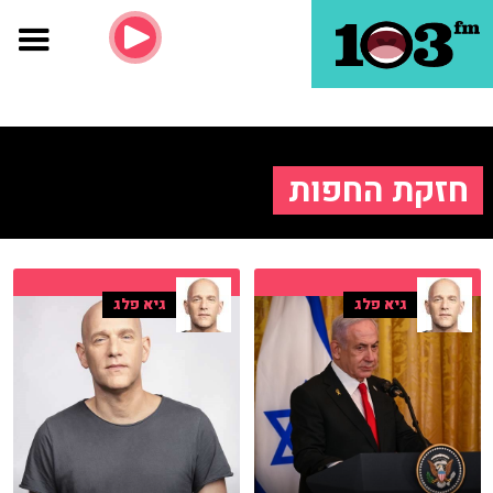
חזקת החפות
גיא פלג
גיא פלג