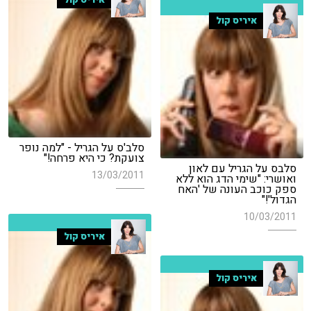
איריס קול
סלב'ס על הגריל - "למה נופר
צועקת? כי היא פרחה!"
סלבס על הגריל עם לאון
13/03/2011
ואושרי: "שימי הדג הוא ללא
ספק כוכב העונה של 'האח
הגדול'!"
10/03/2011
איריס קול
איריס קול