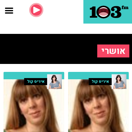
אושרי
איריס קול
איריס קול