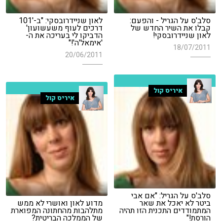
סלב'ס על הגריל - והפעם:
לאון שניידרובסקי: "ב-'101
קבלו את השיר החדש של
דרכים לעוף משעשועון'
לאון שניידרובסקי!
הדביקו לי בעריכה את ה-
'אימאל'ה'!"
18/07/2011
20/06/2011
איריס קול
איריס קול
סלב'ס על הגריל: "אם אבי
ביטר לא יאכל את שאר
מדוע לאון ואושרי לא ממש
המתמודדים התכנית הזו תהיה
מתלהבות מהחתונה המפוארת
הורסת!"
של הממלכה הבריטית?