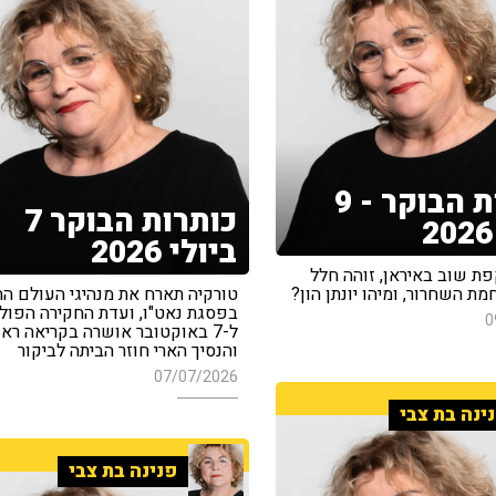
כותרות הבוקר - 9
כותרות הבוקר 7
ביולי 2026
פת שוב באיראן, זוהה חלל
ת השחרור, ומיהו יונתן הון?
טורקיה תארח את מנהיגי העולם ה
בפסגת נאט"ו, ועדת החקירה הפולי
0
ל-7 באוקטובר אושרה בקריאה רא
והנסיך הארי חוזר הביתה לביקור
07/07/2026
ינה בת צבי
פנינה בת צבי