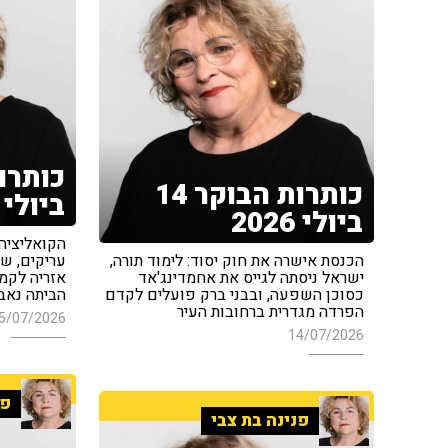
כותרות הבוקר 14
ביולי 2026
ביולי 2026
הקואליציה
הכנסת אישרה את חוק יסוד: לימוד תורה,
עריקים, שר
ישראל ניסתה לגייס את אחמדינג'אד
אזריה לקמפ
כסוכן השפעה, ובבני ברק פועלים לקדם
הביתה נאבק
הפרדה מגדרית ברחובות העיר
5/07/2026
14/07/2026
פנ
פנינה בת צבי