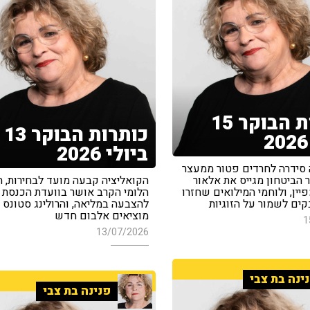
כותרות הבוקר 15
כותרות הבוקר 13
ביולי 2026
 סידרה לחרדים פטור ממעצר
 הביטחון מגייס את אלאור
הקואליציה קבעה מועד לבחירות, ח
יין, ולוחמי המילואים שחזרו
הלומי הקרב אושר בוועדת הכנסת 
ים לשמור על הזוגיות
להצבעה במליאה, והרולינג סטונס
מוציאים אלבום חדש
1
13/07/2026
ינה בת צבי
פנינה בת צבי