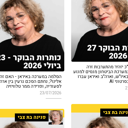
כותרות הבוקר 27
כותרות הבוק
ביולי 2026
 יזהיר מהתערבות זרה
במערכת הביטחון מנסים למנוע
יו"ש, וארה"ב ואיראן עברו
הסלמה במערכה באיראן - האם זה 
טוני AI
אלינו?; נחתם הסכם גרעין בין ארה
לסעודיה, ופרידה ממר טלוויזיה
2
23/07/2026
ינה בת צבי
פנינה בת צבי