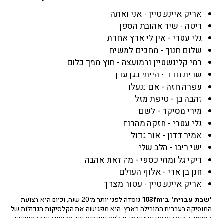
אריק איינשטיין - אני ואתה
ריטה - שיר אהובת הספן
גלי עטרי - אין לי ארץ אחרת
שלום חנוך - מחכים למשיח
רמי קלינשטיין והמועצה - חוץ ממך כלום
שרית חדד - הייתי בגן עדן
עפרה חזה - אם ננעלו
זהבה בן - טיפת מזל
מירי מסיקה - לשם
גלי עטרי - חזקה מהרוח
אמיר דדון - אור גדול
ישי ריבו - הלב שלי
ריקי גל ומתי כספי - מה זאת אהבה
חנן בן ארי - אלוף העולם
אריק איינשטיין - עטור מצחך
'שבת עברית' ב־103fm
נוסדה לפני יותר מ־20 שנה, וכיום היא רצועת
המוסיקה העברית המובילה בארץ. היא מפגישה את הקלסיקות הגדולות של