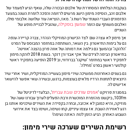
בעקבות הצלחתו המסחררת של אלבום הבכורה שלה, שאף הגיע למעמד של
אלבום זהב, הוסיפה מימון הישג מרשים לרזומה והפכה לזמרת השנה במצעד
הפזמונים העברי השנתי של רשת ג'. מאז, הוציאה עוד שלושה אלבומי סולו,
שמעון בוסקילה
ואלבום משותף עם הזמר
, שהוביל לבניית מופע של
השניים.
אך מימון לא עצרה שם: לצד הכישרון המוזיקלי הנהדר, צברה קריירה ענפה
גם על בימות התיאטרון. בין השאר, השתתפה במחזמר המבוסס על הסרט
'הלהקה' ובהמשך גם גילמה את דמותה של אווה פרון בהצגה 'אוויטה'
בתיאטרון הבימה לצידם של אקי אבני ורן דנקר. בשנת 2018 לוהקה מימון
לתפקיד ראשי במחזמר 'שיקגו' בברודווי, וב־2019 הופיעה בתפקיד ראשי
קולנועי ראשון בסרט 'מחילה'.
גם בשנים האחרונות ממשיכה שירי מימון בעשייה המוזיקלית, ושיר אחרי שיר
היוצאים לתחנות הרדיו מלאים בעוצמות, ברגש, ובשירה שאי אפשר להישאר
אדישים לה.
אמנים עורכים שבת עברית
במסגרת פרויקט '
', הבלעדי לדיגיטל של
103fm, ביקשנו מהזמרת המוכשרת ורבת הפעלים לערוך עבורנו שעה של
מוזיקה, והיא כמובן לא אכזבה, ובחרה בקפידה את השירים שיכניסו אותנו בן
רגע לאווירת השבת. אז עצמו עיניים, קחו נשימה, ושימו בצד את אירועי
השבוע האחרון. הגיע הזמן לנוח. האזנה נעימה!
רשימת השירים שערכה שירי מימון: