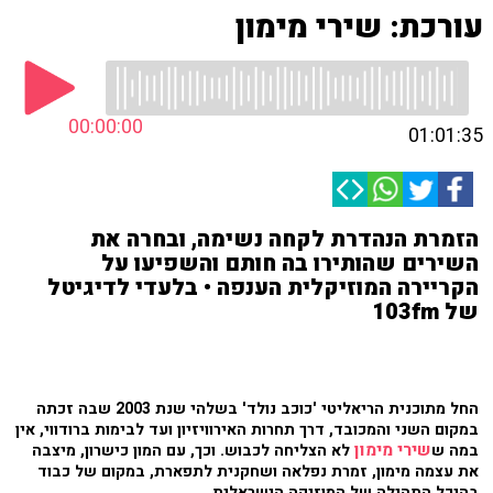
עורכת: שירי מימון
00:00:00
01:01:35
הזמרת הנהדרת לקחה נשימה, ובחרה את
השירים שהותירו בה חותם והשפיעו על
הקריירה המוזיקלית הענפה • בלעדי לדיגיטל
של 103fm
החל מתוכנית הריאליטי 'כוכב נולד' בשלהי שנת 2003 שבה זכתה
במקום השני והמכובד, דרך תחרות האירוויזיון ועד לבימות ברודווי, אין
שירי מימון
במה ש
לא הצליחה לכבוש. וכך, עם המון כישרון, מיצבה
את עצמה מימון, זמרת נפלאה ושחקנית לתפארת, במקום של כבוד
בהיכל התהילה של המוזיקה הישראלית.