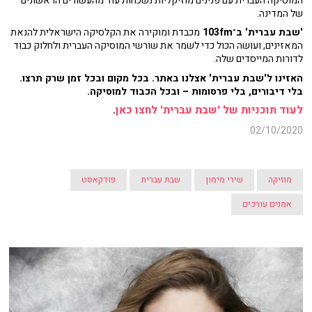
המוסיקה העברית עם פנינים מוזיקליות נשכחות עוד מהעשורים הראשונים
של המדינה.
'שבת עברית' ב־103fm
מכבדת ומוקירה את הקלסיקה הישראלית להנאת
המאזינים, ועושה הכול כדי לשמר את שורשי המוסיקה העברית ולחלוק כבוד
לדורות המייסדים שלה.
האזינו ל'שבת עברית' אצלנו באתר. בכל מקום ובכל זמן שרק תרצו.
בלי דיבורים, בלי פרסומות – ובכל הכבוד למוסיקה.
לעוד תוכניות של 'שבת עברית' לחצו כאן
.
02/10/2020
מוזיקה
שירי מימון
שבת עברית
פודקאסט
אמנים עורכים