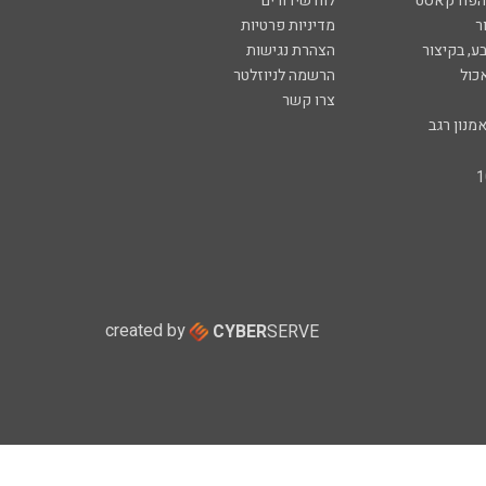
 הפודקאסט
לוח שידורים
ר
מדיניות פרטיות
ע, בקיצור
הצהרת נגישות
כול
הרשמה לניוזלטר
צרו קשר
מנון רגב
created by
CYBER
SERVE