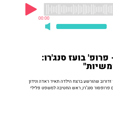
00:00
רופ' בועז סנג'רו:
משיות"
זדורוב שהורשע ברצח הילדה תאיר ראדה ונידון
עולם. גבי משוחח עם רעות מישור מחדשות 10 ועם פרופסור סנג'רו, ראש החטיבה למשפט פלילי