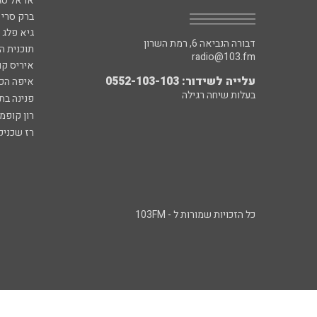
אראל סג"
ברק סרי 
גיא פלג
דבורה הנביאה 6, רמת השרון
תוכנית ה
radio@103.fm
איריס קו
עלייה לשידור: 0552-103-103
איפה הכ
בעלות שיחה רגילה
פנינה בת
רון קופמ
רז שכניק
כל הזכויות שמורות ל - 103FM