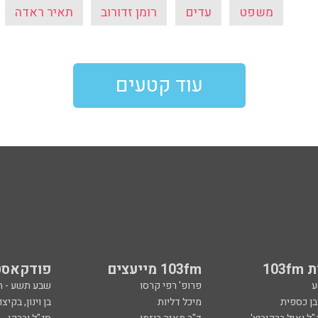
משפט
עדים
רומן זדורוב
תאיר ראדה
עוד קטעים
103
103fm מייעצים
פודקאסט
ע
פרופ' רפי קרסו
שבע תשע - 
ובן כספית
מיכל דליות
בן וינון, בקיצו