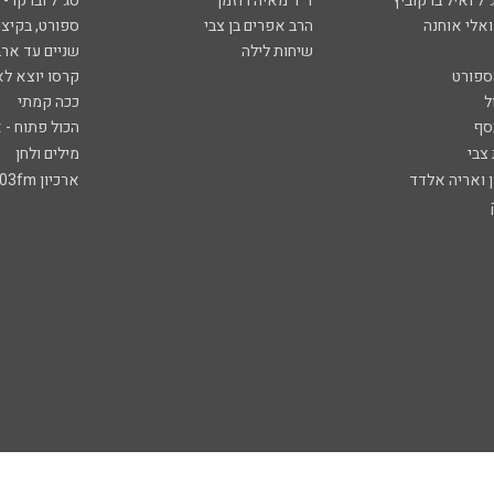
ל ואיל ברקוביץ'
ד"ר מאיה רוזמן
סג"ל וברקו -
ואלי אוחנה
הרב אפרים בן צבי
ספורט, בקיצו
שיחות לילה
שניים עד ארב
ספורט
קרסו יוצא לא
ל
ככה קמתי
סף
הכול פתוח - א
 צבי
מילים ולחן
ן ואריה אלדד
ארכיון 103fm