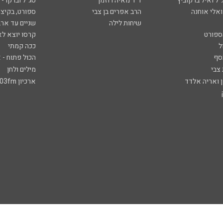
ל ואיל ברקוביץ'
ד"ר מאיה רוזמן
סג"ל וברקו -
ואלי אוחנה
הרב אפרים בן צבי
ספורט, בקיצו
שיחות לילה
שניים עד ארב
ספורט
קרסו יוצא לא
ל
ככה קמתי
סף
הכול פתוח - א
 צבי
מילים ולחן
ן ואריה אלדד
ארכיון 103fm