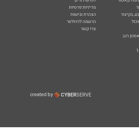
 הפודקאסט
לוח שידורים
ר
מדיניות פרטיות
ע, בקיצור
הצהרת נגישות
כול
הרשמה לניוזלטר
צרו קשר
מנון רגב
created by
CYBER
SERVE