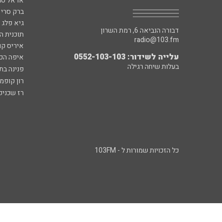
אראל סג"
ברק סרי 
גיא פלג
דבורה הנביאה 6, רמת השרון
תוכנית ה
radio@103.fm
איריס קו
עלייה לשידור: 0552-103-103
איפה הכ
בעלות שיחה רגילה
פנינה בת
רון קופמ
רז שכניק
כל הזכויות שמורות ל - 103FM