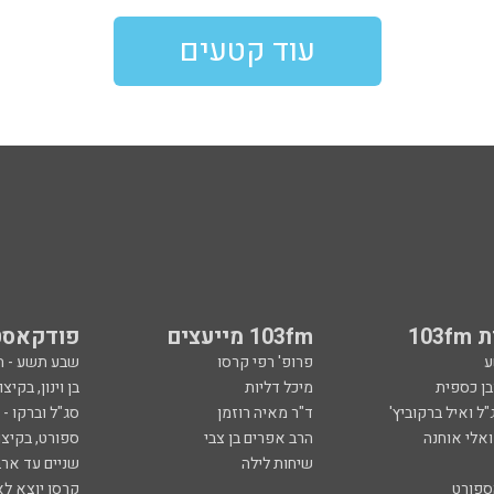
עוד קטעים
103
103fm מייעצים
פודקאסט
ע
פרופ' רפי קרסו
שבע תשע - 
ובן כספית
מיכל דליות
בן וינון, בקיצו
ל ואיל ברקוביץ'
ד"ר מאיה רוזמן
סג"ל וברקו -
ואלי אוחנה
הרב אפרים בן צבי
ספורט, בקיצו
שיחות לילה
שניים עד ארב
ספורט
קרסו יוצא לא