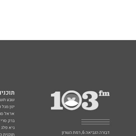
תוכניות fm
שבע תש
ינון מגל 
אראל סג"
ברק סרי 
גיא פלג
דבורה הנביאה 6, רמת השרון
תוכנית ה