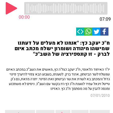
00:00
07:09
ח"כ יעקב כץ: "אנחנו לא מעלים על דעתנו
שמישהו מיהודה ושומרון ישלח מכתב איום
לברק - זו קונספירציה של השב"כ"
יו"ר האיחוד הלאומי, ח"כ יעקב כצל'ה כץ, מאשים את השב"כ במכתב האיום
שנשלח לשר הביטחון, אהוד ברק. לטענתו, בשבוע הבא צפוי להיערך פינוי
גדול והמכתב בא לשרת את שר הביטחון ואת הפינוי. יתרה מזאת, גם ג'ק
טייטל ויגאל עמיר לטענת ח"כ כץ היו בקשר עם השב"כ. ניסים לא משתכנע
ומנסה להבין על מה מסתמך ח"כ כץ. האזינו
07/01/2010