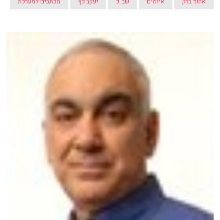
אהוד ברק
איומים
שב"כ
יעקב כץ
מכתבים למערכת