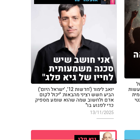
ה
"אני חושב שיש
סכנה משמעותית
לחייו של גיא פלג"
ל
עשות
יואב לימור ('חדשות 12', 'ישראל היום')
מית
הביע חשש רציני מהבאות: "יכול לקום
טי
אדם ולחשוב שמה שהוא שומע מספיק
כדי לפגוע בו"
13/11/2025
גיא פלג