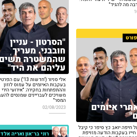
בה מה להגיד"
1
ורט
"הסרטון - עניין
חובבני. מעריך
שהמשטרה תשים
עליהם את היד"
אלי סניור ('חדשות 13') עם הפ
בעקבות האיומים על עמוס לוזון
וההתפתחות בחקירה: "אירועי הירי
משויכים לעבריינים שמנסים להעב
המסר"
אחרי איומים
02/08/2023
"
 חיפה יואב כץ סיפר כי קיבל
חייו בעקבות הודעה מזויפת
רוני בר־און ואריה אלד