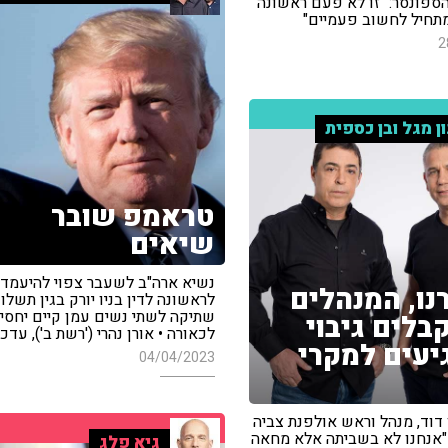
הספונסר: "זו לא פעם ראשונה
מתחיל לחשוב פעמיים"
2
ון מגל ובן כספית
טראמפ שובר
שיאים
נשיא ארה"ב לשעבר צפוי להיעמד
נו, המנהלים
לראשונה לדין בניו יורק בגין תשלו
שתיקה לשתי נשים עמן קיים יחסי מ
בלים גיבוי
לכאורה • אורן נהרי ('רשת ב'), עדכן
עים למקרי
04/04/2023
ן דוד, מנהל וראש אולפנת צביה
"אנחנו לא בשביתה אלא מחאה
גיא פלג