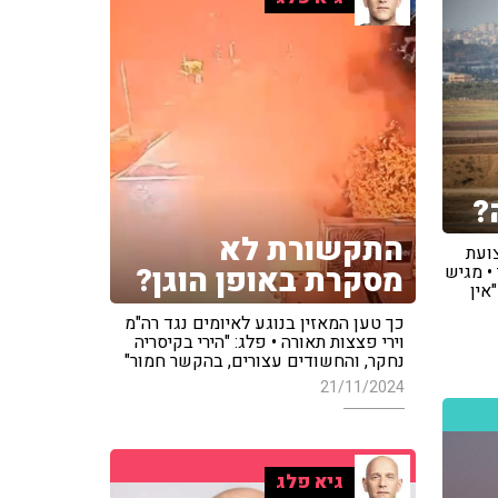
?
התקשורת לא
צועת
מסקרת באופן הוגן?
• מגיש
אין
כך טען המאזין בנוגע לאיומים נגד רה"מ
וירי פצצות תאורה • פלג: "הירי בקיסריה
נחקר, והחשודים עצורים, בהקשר חמור"
21/11/2024
גיא פלג