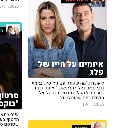
3/11/2025
חמ
איומים על חייו של
פלג
ליאת רון: "מה שקורה עם גיא פלג באמת
גובל באנרכיה" • מליניאק: "ואיפה נבטו
זרעי הזבל הזה? במגרשי כדורגל. אל
סרטון
תזלזלו במה שקורה שם"
"בוקס
13/11/2025
עינב צנגאו
החטוף בעז
שפרסם סרט