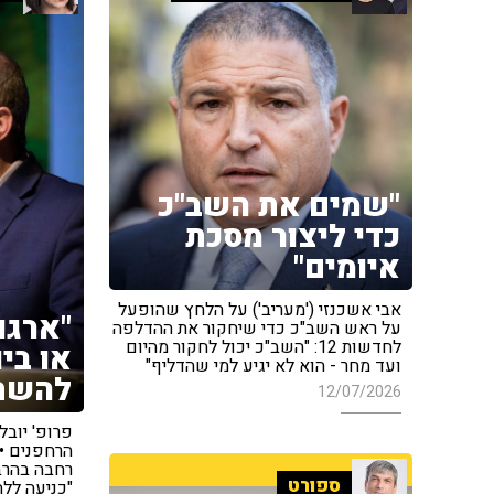
"שמים את השב"כ
כדי ליצור מסכת
איומים"
אבי אשכנזי ('מעריב') על הלחץ שהופעל
"ארגו
על ראש השב"כ כדי שיחקור את ההדלפה
לחדשות 12: "השב"כ יכול לחקור מהיום
או ביו
ועד מחר - הוא לא יגיע למי שהדליף"
להשת
12/07/2026
פרופ' יובל 
הרחפנים • 
רחבה בהרבה
ספורט
"כניעה לל