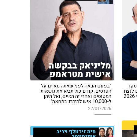
מליניאק בבקשה
אישית מטראמפ
סקו
"בפעם הבאה לפני שאתה מאיים על
 לנצח
הפרסים, קודם כול תביא את נושאות
המטוסים ואחרי זה תאיים, ואל תיתן
ל-10,000 איש להיהרג במחאה"
22/01/2026
מיה זיו־וולף ויריב
אופנהיימר