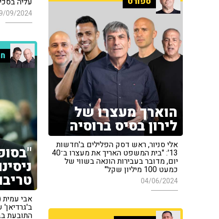
ספורט
עליה בסכין
9/09/2024
חמ
הוארך מעצרו של
לירון בסיס ברוסיה
אלי סניור, ראש דסק הפלילים ב'חדשות
"בסופ
13': "בית המשפט האריך את מעצרו ב־40
יום, מדובר בעבירות הונאה בשווי של
ניסינו
כמעט 100 מיליון שקל"
טריבונ
04/06/2024
ב'גרדיאן' 
התובעת בב