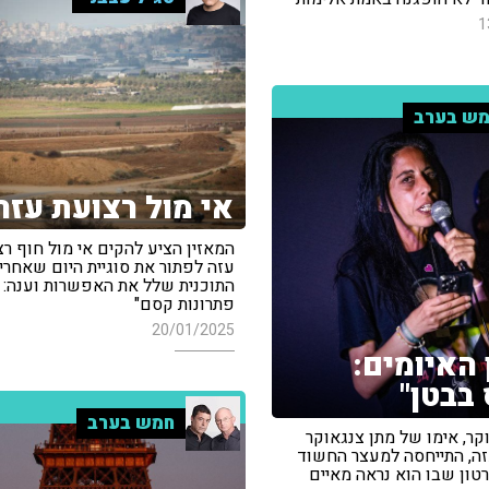
1
ש בערב
אי מול רצועת עזה
המאזין הציע להקים אי מול חוף ר
עזה לפתור את סוגיית היום שאחרי 
התוכנית שלל את האפשרות וענה: "
פתרונות קסם"
20/01/2025
 האיומים:
 בבטן"
חמש בערב
קר, אימו של מתן צנגאוקר
ה, התייחסה למעצר החשוד
ון שבו הוא נראה מאיים