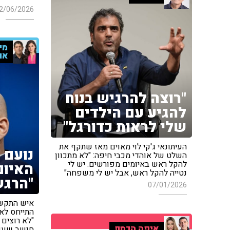
2/06/2026
מיה
או
"רוצה להרגיש בנוח
להגיע עם הילדים
שלי לראות כדורגל"
העיתונאי ג'קי לוי מאוים מאז שתקף את
נועם 
השלט של אוהדי מכבי חיפה: "לא מתכוון
להקל ראש באיומים מפורשים. יש לי
האיום
נטייה להקל ראש, אבל יש לי משפחה"
"הרגש
07/01/2026
התייחס לאי
"לא רוצים 
איפה הכסף
חושב שעוד