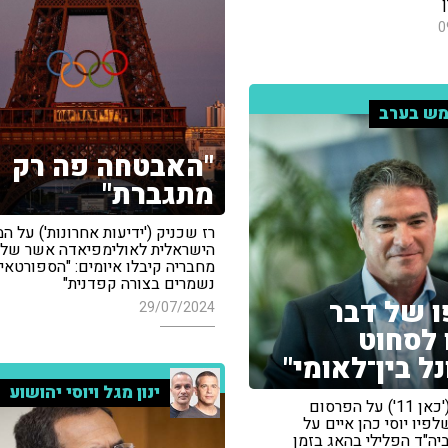
0
ש בערב
"האבטחה פה רק
מתגברת"
רז שכניק ('ידיעות אחרונות') על 
הישראלית לאולימפיאדה אשר של
מחבריה קיבלו איומים: "הספורטאי
נשמרים בצורה קפדנית"
ו של דבר
29/07/2024
 לסחוט
ל בין־לאומי"
ינון מגל ויוסי יהושוע
אבי עמית ('כאן 11') על הפרסום
שלפיו יוסי כהן איים על
יה"ד הפלילי בהאג בזמן