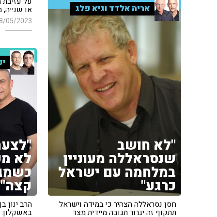
על עזיבת 
אריה אלדד וגיא פלג
או שנייה, 
8/05/2023
ינ
"לא חושב
"לצער
שנסראללה מעוניין
לא מק
במלחמה עם ישראל
כשמגי
כרגע"
קצה"
חסן נסראללה הצהיר כי במידה וישראל
הרב ינון ב
תתקוף זה יגרור תגובה מיידית מצד
באשקלון: 