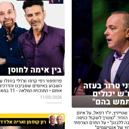
בין אימה לחוסן
פרופסור רפי קרסו וצ'רלי בוזגלו ע
ני טרור בעזה
השבוע באיומים שסביבנו והדרכים
אותם • התוכנית המלאה - 11 במאי 2026
"ש יכולים
11/05/2026
מש בהם"
שטייניץ, יו"ר רפאל, על איום
הזהיר: "נצטרך לשקול כניסה
רון קופמן ואריה אלדד
 ללבנון" • על החרם הצרפתי:
חץ של אנטישמים"