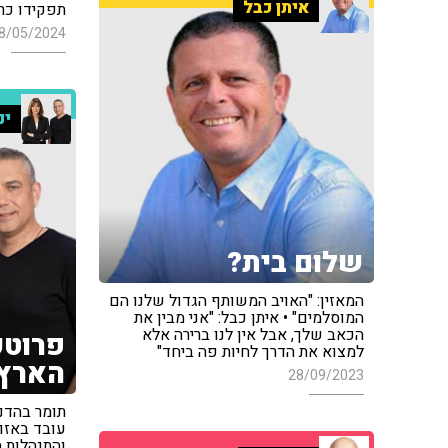
איתן כבל
תפקידו כר
8/05/2024
ינ
שלום בית?
המאזין: "האויב המשותף הגדול שלנו הם
המוסלמים" • איתן כבל: "אני מבין את
הכאב שלך, אבל אין לנו ברירה אלא
פרוטק
למצוא את הדרך לחיות פה ביחד"
הארץ
28/09/2023
תומר בהדנ
עובד באזור
והתנהלות ה