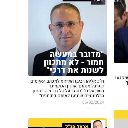
"מדובר במעשה
חמור - לא מתכוון
לשנות את דרכי"
שיפגעו
ח"כ אליהו רביבו התייחס למכתב האיומים
שקיבל מטעם 'ארגון הנוקמים
הישראלים': "סומך על כל גורמי הביטחון
הרלוונטיים שיגיעו לאותם קיקיונים"
06/02/2024
אראל סג"ל