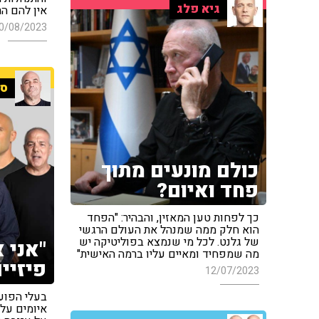
גיא פלג
אין להם הר
0/08/2023
ספ
כולם מונעים מתוך
פחד ואיום?
כך לפחות טען המאזין, והבהיר: "הפחד
הוא חלק ממה שמנהל את העולם הרגשי
של גלנט. לכל מי שנמצא בפוליטיקה יש
"אני 
מה שמפחיד ומאיים עליו ברמה האישית"
פיזיים
12/07/2023
בעלי הפועל
איומים על 