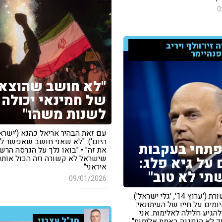
0
 זיו־וולף ויריב
פנהיימר
"לא חושב שהוצא
של חמינאי יכולה
לשנות משהו"
עם זאת הבהיר אריאל כהנא ('ישרא
היום'): "לא שאני חושב שאפשר ל
פתחי בעקבות
את זה" • "בואו נלך על הגרסה הרש
שישראל לא קשורה וזה הכול אותנ
 על גיא פלג:
איראני"
תי לא טוב"
09/01/2026
איש התקשורת ('ערוץ 14', 'גלי ישראל')
ומים על חייו של העיתונאי:
להגיע חלילה לאלימות. אני
סג"ל עצבני
 לא הופגנה באמת אלימות"