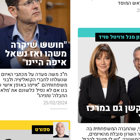
אש המוסד
2
ון מגל ורויטל סויד
"חושש שיקרה
משהו ואז נשאל
איפה היינו"
ח"כ משה סעדה על מכתבי האיום
שנשלחו לחברי הקואליציה ולבני
משפחותיהם: "איימו באופן אישי 
בנו אם לא נפיל כלשונם את 'מלאך
החבלה' נתניהו"
25/02/2024
שן גם במרכז
י, שהחברה המשפחתית בה
ספורט
 השרון סובלת מהאיומים,
משטרה: "יש לי תיעוד להכול.