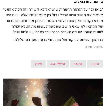
בדומה לוונצואלה.
"בואו נלך על הגרסה הרשמית שישראל לא קשורה וזה הכול אותנטי
איראני. אני חושב שיש הבדל גדול בין איראן לוונצואלה - שם היה
מבצע נקודתי. ואין שם חילופי משטר. באיראן אני חושב שהוצאה
של חמינאי, לא שאני חושב שאפשר לעשות את זה, לא יכולה
לשנות משהו. יש פה מערכת הרבה יותר רחבה ששולטת שם".
בהמשך התייחס לביקור של שר החוץ גדעון סער בסומלילנד.
09/01/2026
איומים
מהפכה
אריאל כהנא
איראן