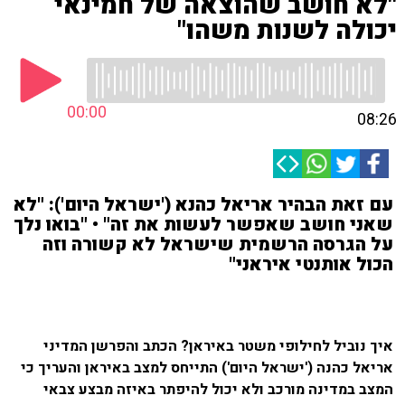
"לא חושב שהוצאה של חמינאי
יכולה לשנות משהו"
00:00
08:26
עם זאת הבהיר אריאל כהנא ('ישראל היום'): "לא
שאני חושב שאפשר לעשות את זה" • "בואו נלך
על הגרסה הרשמית שישראל לא קשורה וזה
הכול אותנטי איראני"
איך נוביל לחילופי משטר באיראן? הכתב והפרשן המדיני
אריאל כהנה ('ישראל היום') התייחס למצב באיראן והעריך כי
המצב במדינה מורכב ולא יכול להיפתר באיזה מבצע צבאי