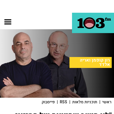
רון קופמן ואריה
אלדד
ראשי
|
תוכניות מלאות
|
RSS
|
פייסבוק