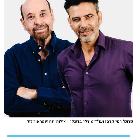
פרופ' רפי קרסו ועו"ד צ'רלי בוזגלו
| צילום: תם וינטראוב לוק