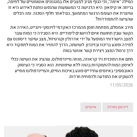
המילה "אימה", וכי הגוף מגיב למצבים אלו במנגנונים אוטומטיים של לחימה,
בריחה או קיפאון. היא הדגישה כי המשמעות שהנפש נותנת לאירוע היא זו
שיוצרת את העומס הרגשי המתמשך, גם לאחר חלוף הסכנה. ומה הכלים
שהציעה להתמודדות?
מירב אמסלם, מפתחת חוסן מהמרכז האקדמי לוינסקי-וינגייט, האירה את
הקשר שבין תחושת איום להישגים לימודיים. היא הסבירה כי המוח עובר
למצב הישרדותי המופעל על ידי אדרנלין וקורטיזול, מצב שיוצר דיסוננס עם
למידה ופוגע בריכוז ובזיכרון. לשיטתה, הדרך להחזיר את המוח לתפקוד היא
דרך נרמול המצב ויצירת קשר אנושי בטוח.
חתם את התוכנית ניר קראוזה, מנחה מיינדפולנס, שהציג את השיטה ככלי
לאימון המוח להתמקדות בהווה ללא שיפוטיות. הוא הסביר כי העיסוק
האובססיבי באיומים עתידיים פוגע באיכות החיים, והמיינדפולנס מסייע
להשקיט את התודעה ולהפחית חרדות.
11/05/2026
דיכאון וחרדה
איומים