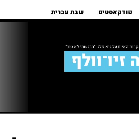
פודקאסטים
שבת עברית
בות האיום על גיא פלג: "הרגשתי לא טוב"
 זיו־וולף