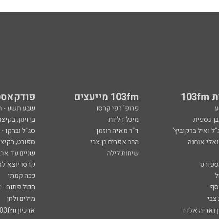
103
103fm מייעצים
פודקאסט
ע
פרופ' רפי קרסו
שבע תשע - 
ובן כספית
מיכל דליות
בן וינון, בקיצו
ל ואיל ברקוביץ'
ד"ר מאיה רוזמן
סג"ל וברקו -
ואלי אוחנה
הרב אפרים בן צבי
ספורט, בקיצו
שיחות לילה
שניים עד ארב
ספורט
קרסו יוצא לא
ל
ככה קמתי
סף
הכול פתוח - א
 צבי
מילים ולחן
ן ואריה אלדד
ארכיון 103fm