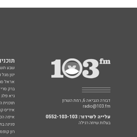
תוכניות fm
שבע תש
ינון מגל 
אראל סג"
ברק סרי 
גיא פלג
דבורה הנביאה 6, רמת השרון
תוכנית ה
radio@103.fm
איריס קו
עלייה לשידור: 0552-103-103
איפה הכ
בעלות שיחה רגילה
פנינה בת
רון קופמ