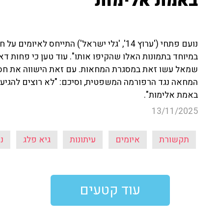
באמת אלימות"
נועם פתחי ('ערוץ 14', 'גלי ישראל') התייחס לא
במיוחד בתמונות האלו שהקיפו אותו". עוד טען כי פחות ד
שמאל עשו זאת במסגרת המחאות. עם זאת הישווה את חס
המחאה נגד הרפורמה המשפטית, וסיכם: "לא רוצים להגיע 
באמת אלימות".
13/11/2025
תקשורת
איומים
עיתונות
גיא פלג
נ
עוד קטעים