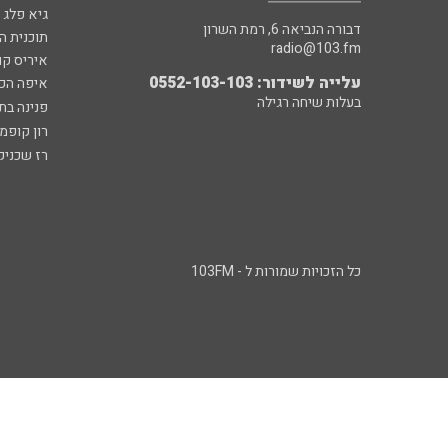
גיא פלג
דבורה הנביאה 6, רמת השרון
תוכנית ה
radio@103.fm
איריס קו
עלייה לשידור: 0552-103-103
איפה הכ
בעלות שיחה רגילה
פנינה בת
רון קופמ
רז שכניק
כל הזכויות שמורות ל - 103FM