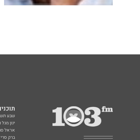
תוכניות fm
שבע תש
ינון מגל 
אראל סג"
ברק סרי 