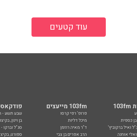
עוד קטעים
103
103fm מייעצים
פודקאסט
ע
פרופ' רפי קרסו
שבע תשע - 
ובן כספית
מיכל דליות
בן וינון, בקיצו
ל ואיל ברקוביץ'
ד"ר מאיה רוזמן
סג"ל וברקו -
ואלי אוחנה
הרב אפרים בן צבי
ספורט, בקיצו