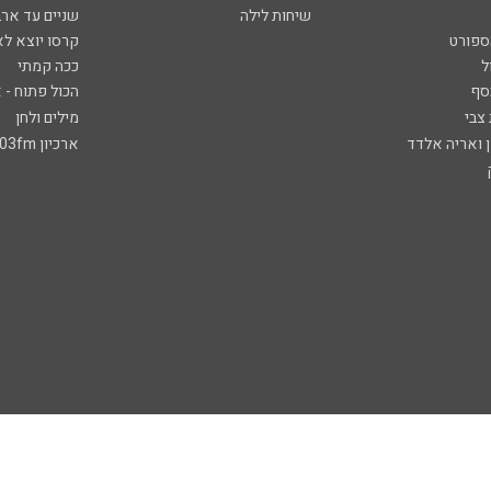
שיחות לילה
שניים עד ארב
ספורט
קרסו יוצא לא
ל
ככה קמתי
סף
הכול פתוח - א
 צבי
מילים ולחן
ן ואריה אלדד
ארכיון 103fm