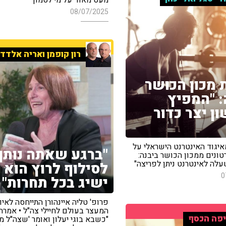
08/07/2025
רון קופמן ואריה אלדד
מכון הכושר
: "המפיץ
ן יצר כדור
איגוד האינטרנט הישראלי על
"ברגע שאתה נותן
ונים ממכון הכושר ביבנה:
עלה לאינטרנט ניתן לפריצה"
לסילוף לרוץ הוא
0
ישיג בכל תחרות"
פרופ' טליה איינהורן התייחסה לאיו
המעצר בעולם לחיילי צה"ל • אמרה:
פה הכסף
"כשבא בוגי יעלון ואומר 'שצה"ל 