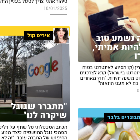
טיהור אתני' צריך לטפל בעניין הזה"
10/01/2025
איריס קול
 נשמע טוב
היות אמיתי,
ו
ורין (קו הסיוע לאינטרנט בטוח
ינטרנט בישראל) קרא לצרכנים
ט משנה זהירות: "חוץ מאתרים
 גם לא מעט הונאות"
0
"מתברר שגוגל
שיקרה לנו"
בוגרים בלבד
הכתב הטכנולוגי טל שחף על דליפ
מסמכי גוגל החושפים כיצד מנוע
החיפוש של החברה עובד: "זה לא 