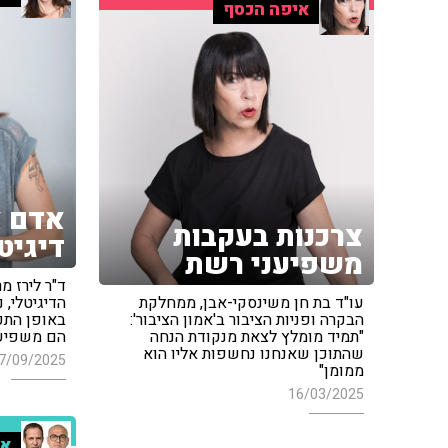
איפה הכסף
אדם א
צרכנות בעקבות
דיגיט
משפיעני רשת
ד"ר לירז מ
עו"ד בת חן משינסקי-אבן, ממחלקת
הדיגיטלי, 
הבקרה ופניות הציבור ב'אמון הציבור':
באופן התק
"תמיד מומלץ לצאת מנקודת הנחה
הם משפיעי
שהתוכן שאנחנו נחשפות אליו הוא
7/09/2025
ממומן"
16/03/2025
או