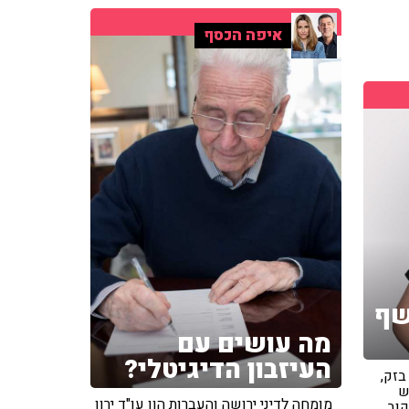
איפה הכסף
שף
מה עושים עם
העיזבון הדיגיטלי?
בזק,
ש
מומחה לדיני ירושה והעברות הון עו"ד ירון
קוב