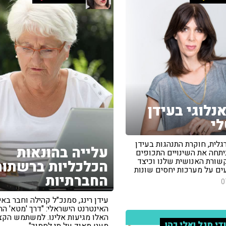
נלוגי בעידן
לי
רגלית, חוקרת התנהגות בעידן
עלייה בהונאות
ניתחה את השינויים התכופים
שורת האנושית שלנו וכיצד
הכלכליות ברשתות
ם על מערכות יחסים שונות
החברתיות
0
עידן רינג, סמנכ"ל קהילה וחבר באי
האינטרנט הישראלי: "דרך 'מטא' הה
האלו מגיעות אלינו. למשתמש הקצ
די סגל ואלי כהן
מעט מאוד על מי לסמוך"