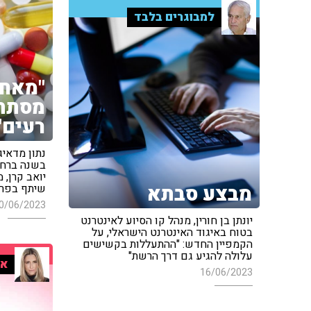
למבוגרים בלבד
"מאחו
מסתת
רעים"
נתון מדאיג
בשנה ברחבי
יואב קרן, 
מבצע סבתא
שיתף בפר
0/06/2023
יונתן בן חורין, מנהל קו הסיוע לאינטרנט
בטוח באיגוד האינטרנט הישראלי, על
הקמפיין החדש: "ההתעללות בקשישים
עלולה להגיע גם דרך הרשת"
אי
16/06/2023