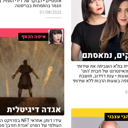
אופטיים • הבוקר של דידי התחיל 
ונגמר בהתמחות בבריסטה
01/08/2022
איפה הכסף
ים, נמאסתם
ית בת"א השביתה את שירותי
והאינטרנט של חברת 'הוט'
משך 21 שעות • ענת דוידוב, תושבת
תפה בשעות הרבות ללא שירותי
0
אגדה דיגיטלית
בי עצבני
עידו דותן, אחראי NFT בפר
העולמי של הסרט 'אגדת חורבן' מ