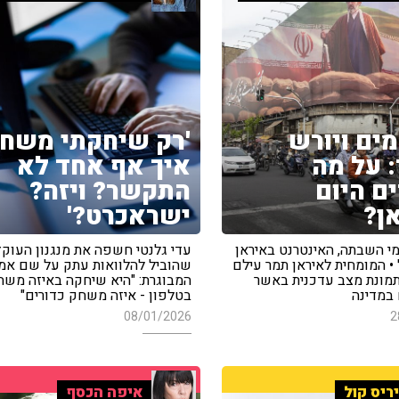
מים ויורש
'רק שיחקתי משחק
 על מה
איך אף אחד לא
ם היום
התקשר? ויזה?
ן?
ישראכרט?'
חר 88 ימי השבתה, האינטרנט באיראן
עדי גלנטי חשפה את מנגנון העוקץ
• המומחית לאיראן תמר עילם
שהוביל להלוואות עתק על שם אמ
 תמונת מצב עדכנית באשר
המבוגרת: "היא שיחקה באיזה משח
 במדינה
בטלפון - איזה משחק כדורים"
08/01/2026
2
ריס קול
איפה הכסף