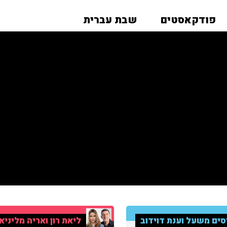
פודקאסטים
שבת עברית
סים משעל וענת דוידוב
ליאת רון ואריה מליניא