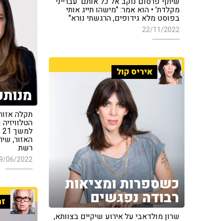
שיתף פרסום נוקב אל כל אותם 'עברייני
מקלדת' • הוא אמר: "מישהו תייג אותי
בפוסט מלא גידופים, הרגשתי נורא"
22/11/2022
איריס קול
מנותק
תקלה אזור
הטלוויזיה 
ל
האזור, שי
רשת
9/06/2022
כשספרות ומציאות
רבודה נפגשים
זה
שרון מולדאבי על אירוע שיקיים בצוותא,