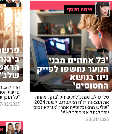
איפה הכסף
פרשת 
ביבנה
"73 אחוזים מבני
הראשו
הנוער נחשפו לפייק
שלג"
ניוז בנושא
החטופים"
הדר להב מ
פרשת הסרט
טלי פולג, סמנכ"לית שיווק 'בזק', ניתחה
"כל תוכן ש
את תוצאות דו"ח האינטרנט לשנת 2024:
7/02/2025
"שליש מהאוכלוסייה אמרו: 'אני לא נכנס
יותר לגוגל אני הולך ל-AI"
28/01/2025
אי