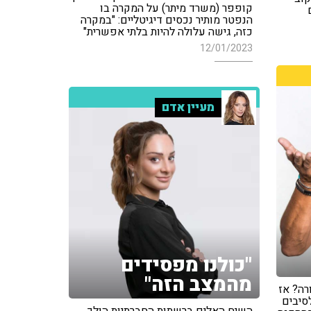
קופפר (משרד מיתר) על המקרה בו
הנפטר מותיר נכסים דיגיטליים: "במקרה
כזה, גישה עלולה להיות בלתי אפשרית"
12/01/2023
מעיין אדם
"כולנו מפסידים
מהמצב הזה"
רה? אז
סיבים
השיח האלים ברשתות החברתיות הולך