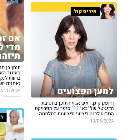
איריס קול
אם זה
מדי ל
תיזהר
יונתן בן ח
באיגוד הא
ברשת לנקו
נאמנים יש
למען הפצועים
7/11/2024
יהונתן קינן, ראש אגף התוכן בחטיבת
הדיגיטל של 'כאן 11', סיפר על הפרויקט
החדש למען פצועי ופצועות המלחמה
למ
13/06/2024