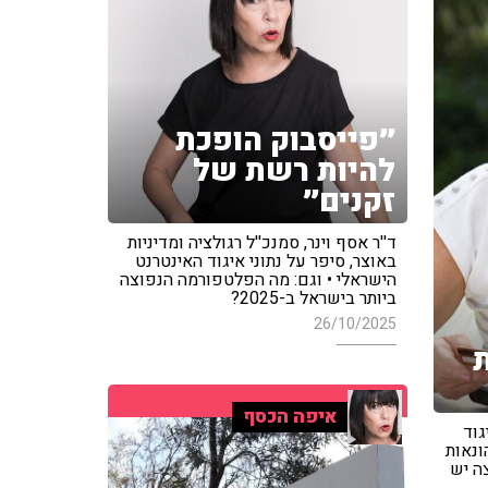
״פייסבוק הופכת
להיות רשת של
זקנים״
ד''ר אסף וינר, סמנכ''ל רגולציה ומדיניות
באוצר, סיפר על נתוני איגוד האינטרנט
הישראלי • וגם: מה הפלטפורמה הנפוצה
ביותר בישראל ב-2025?
26/10/2025
איפה הכסף
גוד
ונאות
ה יש