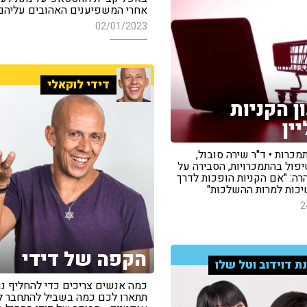
אחרי המשפיענים האהובים עליהם
02/01/2023
דידי לוקאלי
ן הקניות
ין
מכרות • ד"ר שירה סובול,
פול בהתמכרויות, הסבירה על
רה: "אם הקניות הופכות לדרך
יכות למרות ההשלכות"
2
הקפה של דידי
ת דוידוב וטל שלו
כמה אנשים צריכים כדי להחליף נו
תתארו לכם כמה בשביל להתחבר ל