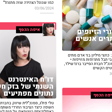
כמו שגוגל הצהירה שזה מתנהל"
03/06/2024
איפה הכסף
רי הזיופים
רים אנשים
: כחצי מיליון בני אדם מתים
 תבל מתרופות מזויפות •
מנכ"ל חברת הסייבר ברנדשילד,
טים הקשים
3
דו"ח האינטרנט
השנתי של בזק ח
נתונים מפתיעים
פה הכסף
טלי פולג, סמנכ"לית שיווק בחברת 
חשפה כיצד הציבור החרדי משתמ
באפליקציית הווטסאפ על מנת לע