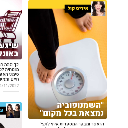
איריס קול
שיגעו
באונלי
כך נזהה הת
מומחית לטי
סימני האזה
חיים וממש
4/11/2022
"השמנופוביה
ענ
נמצאת בכל מקום"
הראפר ומבקר המסעדות איתי לוקץ'