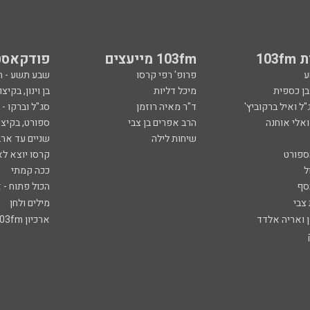
103
103fm מייעצים
פודקאסט
ע
פרופ' רפי קרסו
שבע תשע - 
ובן כספית
מיכל דליות
בן וינון, בקיצו
ל ואיל ברקוביץ'
ד"ר מאיה רוזמן
סג"ל וברקו -
ואלי אוחנה
הרב אפרים בן צבי
ספורט, בקיצו
שיחות לילה
שניים עד ארב
ספורט
קרסו יוצא לא
ל
ככה קמתי
סף
הכול פתוח - א
 צבי
מילים ולחן
ן ואריה אלדד
ארכיון 103fm