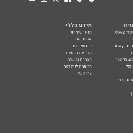
ים
מידע כללי
הפודקאסט
תנאי שימוש
ר
אודות הרדיו
 הפודקאסט
לוח שידורים
ר
מדיניות פרטיות
ע, בקיצור
הצהרת נגישות
כול
הרשמה לניוזלטר
צרו קשר
מנון רגב