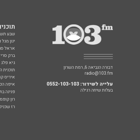
תוכניות fm
שבע תש
ינון מגל 
אראל סג"
ברק סרי 
גיא פלג
דבורה הנביאה 6, רמת השרון
תוכנית ה
radio@103.fm
איריס קו
עלייה לשידור: 0552-103-103
איפה הכ
בעלות שיחה רגילה
פנינה בת
רון קופמ
רז שכניק