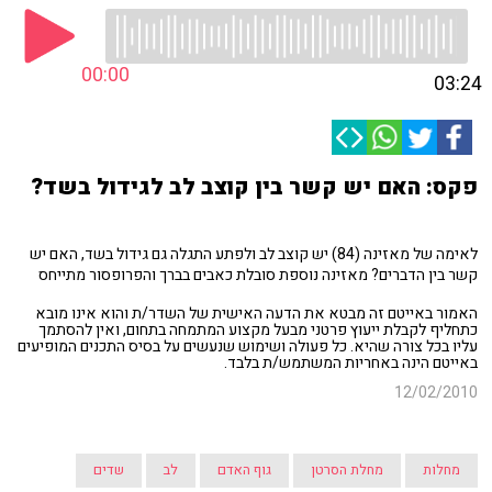
00:00
03:24
פקס: האם יש קשר בין קוצב לב לגידול בשד?
לאימה של מאזינה (84) יש קוצב לב ולפתע התגלה גם גידול בשד, האם יש
קשר בין הדברים? מאזינה נוספת סובלת כאבים בברך והפרופסור מתייחס
האמור באייטם זה מבטא את הדעה האישית של השדר/ת והוא אינו מובא
כתחליף לקבלת ייעוץ פרטני מבעל מקצוע המתמחה בתחום, ואין להסתמך
עליו בכל צורה שהיא. כל פעולה ושימוש שנעשים על בסיס התכנים המופיעים
באייטם הינה באחריות המשתמש/ת בלבד.
12/02/2010
מחלות
מחלת הסרטן
גוף האדם
לב
שדים