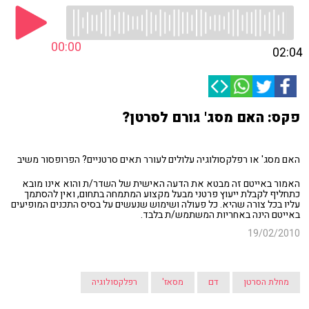
00:00
02:04
פקס: האם מסג' גורם לסרטן?
האם מסג' או רפלקסולוגיה עלולים לעורר תאים סרטניים? הפרופסור משיב
האמור באייטם זה מבטא את הדעה האישית של השדר/ת והוא אינו מובא
כתחליף לקבלת ייעוץ פרטני מבעל מקצוע המתמחה בתחום, ואין להסתמך
עליו בכל צורה שהיא. כל פעולה ושימוש שנעשים על בסיס התכנים המופיעים
באייטם הינה באחריות המשתמש/ת בלבד.
19/02/2010
מחלת הסרטן
דם
מסאז'
רפלקסולוגיה