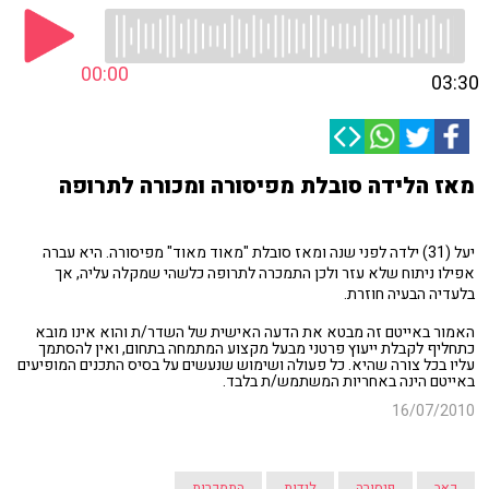
00:00
03:30
מאז הלידה סובלת מפיסורה ומכורה לתרופה
יעל (31) ילדה לפני שנה ומאז סובלת "מאוד מאוד" מפיסורה. היא עברה
אפילו ניתוח שלא עזר ולכן התמכרה לתרופה כלשהי שמקלה עליה, אך
בלעדיה הבעיה חוזרת.
האמור באייטם זה מבטא את הדעה האישית של השדר/ת והוא אינו מובא
כתחליף לקבלת ייעוץ פרטני מבעל מקצוע המתמחה בתחום, ואין להסתמך
עליו בכל צורה שהיא. כל פעולה ושימוש שנעשים על בסיס התכנים המופיעים
באייטם הינה באחריות המשתמש/ת בלבד.
16/07/2010
כאב
פיסורה
לידות
התמכרות