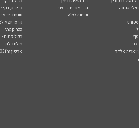
ל ואיל ברקוביץ'
ד"ר מאיה רוזמן
סג"ל וברקו -
ואלי אוחנה
הרב אפרים בן צבי
ספורט, בקיצו
שיחות לילה
שניים עד ארב
ספורט
קרסו יוצא לא
ל
ככה קמתי
סף
הכול פתוח - א
 צבי
מילים ולחן
ן ואריה אלדד
ארכיון 103fm