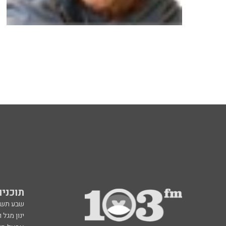
תוכניות fm
שבע תש
ינון מגל 