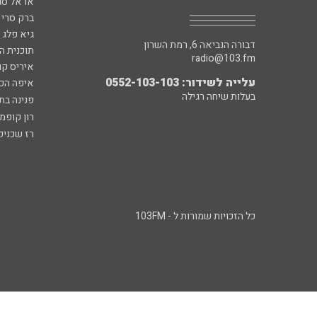
אראל סג"
ברק סרי 
גיא פלג
דבורה הנביאה 6, רמת השרון
תוכנית ה
radio@103.fm
איריס קו
עלייה לשידור: 0552-103-103
איפה הכ
בעלות שיחה רגילה
פנינה בת
רון קופמ
רז שכניק
כל הזכויות שמורות ל - 103FM