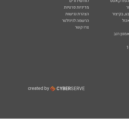
 הפודקאסט
לוח שידורים
ר
מדיניות פרטיות
ע, בקיצור
הצהרת נגישות
כול
הרשמה לניוזלטר
צרו קשר
מנון רגב
created by
CYBER
SERVE