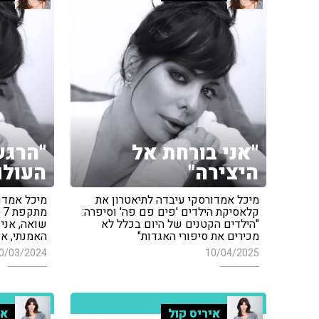
"אני בורחת אל
"הרגש
היצירה"
העולם
מיכל אמדורסקי עיבדה לתיאטרון את
מיכל אמדו
קלאסיקת הילדים 'פים פם פה' וסיפרה:
מ
"הילדים הקטנים של היום בכלל לא
שואה, אני 
מכירים את סיפורי האגדות"
האמנתי, אנ
0/03/2024
10/04/2025
איריס קול
אי