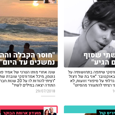
תי שסוף
"חוסר הקבלה והה
 הגיע"
נמשכים עד היום"
רסקי שיתפה בתחושותיה על
שנה אחרי מותו הטרגי של אמיר פר
תקפת 7 באוקטובר: "אני בת של ניצול
גוטמן, מיכל אמדורסקי שוברת שתי
גדלתי על סיפורי זוועות, לא
"רציתי להודות לו על 20 שנות 
י רציתי להתעורר מהסיוט"
התודה יצאה במילים לשיר"
29/07/2018
1
ריס קול
מועדון ארוחת הבוקר