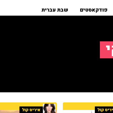
פודקאסטים
שבת עברית
י
ריס קול
איריס קול