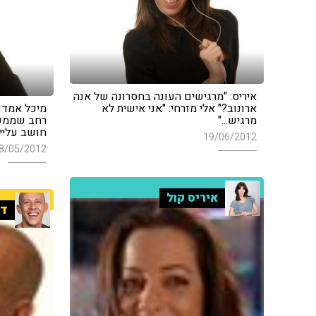
איריס: "מרגישים העונה בחסרונה של אנה
ארונוב?" אלי מזרחי: "אני אישית לא
מיכל אמדור
מרגיש..."
רחב שממש 
חושב עליי"
19/06/2012
8/05/2012
איריס קול
די