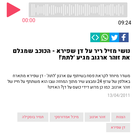
00:00
09:24
נושי מזיל ריר על דן שפירא - הכוכב שמגלם
את זוהר ארגוב מגיע 'לתת'!
משדר מיוחד לקראת פסח בשיתוף עם ארגון 'לתת' - דן שפירא מתארח
באולפן של ערוץ 24 ומבצע שיר מתוך המחזה שבו הוא משתתף על חייו של
זוהר ארגוב. כמו כן מדוע דידי כועס על דן? האזינו!
13/04/2011
הצגות
זוהר ארגוב
מיכל אמדורסקי
תמיר בוסקילה
דן שפירא