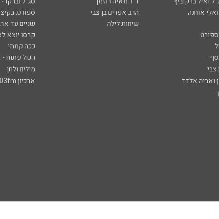
ל ואיל ברקוביץ'
ד"ר מאיה רוזמן
סג"ל וברקו -
ואלי אוחנה
הרב אפרים בן צבי
ספורט, בקיצו
שיחות לילה
שניים עד ארב
ספורט
קרסו יוצא לא
ל
ככה קמתי
סף
הכול פתוח - א
 צבי
מילים ולחן
ן ואריה אלדד
ארכיון 103fm