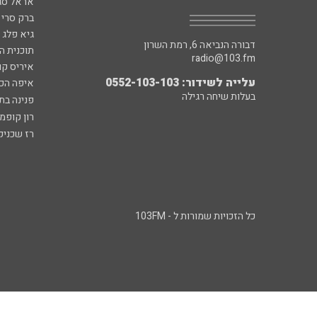
אראל סג"
ברק סרי 
גיא פלג
דבורה הנביאה 6, רמת השרון
תוכנית ה
radio@103.fm
איריס קו
עלייה לשידור: 0552-103-103
איפה הכ
בעלות שיחה רגילה
פנינה בת
רון קופמ
רז שכניק
כל הזכויות שמורות ל - 103FM