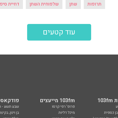
תרופות
שתן
שלפוחית השתן
דחיית סיפ
עוד קטעים
103
103fm מייעצים
פודקאסט
ע
פרופ' רפי קרסו
שבע תשע - 
ובן כספית
מיכל דליות
בן וינון, בקיצו