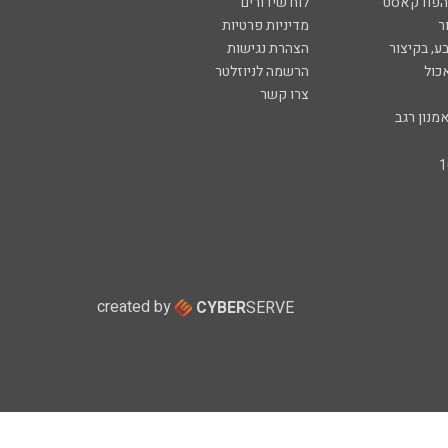
 הפודקאסט
לוח שידורים
ר
מדיניות פרטיות
ע, בקיצור
הצהרת נגישות
כול
הרשמה לניוזלטר
צרו קשר
מנון רגב
created by
CYBER
SERVE