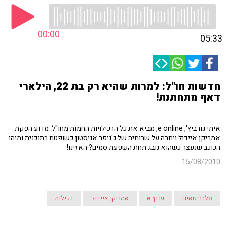
00:00
05:33
חדשות חו"ל: למרות שהיא רק בת 22, הילארי
דאף מתחתנת!
איתי גורביץ', e online, מביא את כל הרכילויות החמות מחו"ל. מדוע הפקת
אמריקן איידול ויתרה על שרותיה של ג'ניפר אניסטון כשופטת בתוכנית ומיהו
הכוכב שנעצר כשהוא נובג תחת השפעת סמים? האזינו!
15/08/2010
סלבריטאים
ערוץ e
אמריקן איידול
רכילות