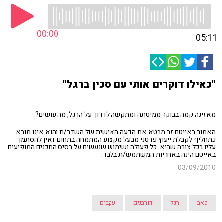
00:00
05:11
"כאילו דוקרים אותי עם סכין ברגל"
מאזינה קמה בבוקר ממיטתה ומתקשה לדרוך על הרגל, מה עושים?
האמור באייטם זה מבטא את הדעה האישית של השדר/ת והוא אינו מובא
כתחליף לקבלת ייעוץ פרטני מבעל מקצוע המתמחה בתחום, ואין להסתמך
עליו בכל צורה שהיא. כל פעולה ושימוש שנעשים על בסיס התכנים המופיעים
באייטם הינה באחריות המשתמש/ת בלבד.
03/09/2010
כאב
רגל
דורבנים
עקבים