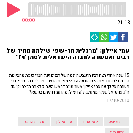
00:00
21:13
עמי איילון: "מרגלית הר-שפי שילמה מחיר של
רבים ואפשרה לחברה הישראלית לסמן 'וי'!"
15 שנה אחרי רצח רבין התגבשה יזמה של רבנים ושל חברי כנסת מהציונות
הדתית לשחרר את מי שהורשעה באי מניעת הרצח - מרגלית הר-שפי. גבי
משוחח על כך עם עמי איילון אשר מונה לראש השב"כ לאחר הרצח וכן עם
ח"כ עותניאל שנלר ממפלגת 'קדימה'. מהן עמדותיהם בנושא?
17/10/2010
בית משפט
יגאל עמיר
עמי איילון
מרגלית הר שפי
יצחק רבין