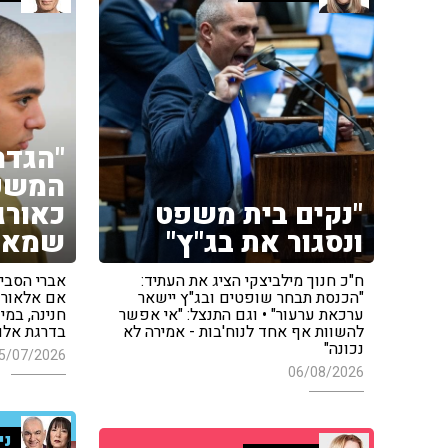
"הגדר
המשפ
"נקים בית משפט
כאורג
ונסגור את בג"ץ"
שמאל
ח"כ חנוך מילביצקי הציג את העתיד:
אברי הסביר
"הכנסת תבחר שופטים ובג"ץ יישאר
אם אלאור 
ערכאת ערעור" • וגם התנצל: "אי אפשר
חנינה, במי
להשוות אף אחד לנוח'בות - אמירה לא
בדרגת אלו
נכונה"
5/07/2026
06/08/2026
ני