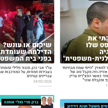
תי את
ט שלו
שיקום או עונש?
יה
הדילמה שעומדת
נית-משפטית"
בפני בית המשפט
 למאזין: "הייתי שמח מבחינתי
עו"ד אבי כהן, סנגור פלילי ומומחה
אזריה היה מקבל סוג של
בעבירות חמורות, על המורכבות ש
וחד כאשר הפצ"רית עדיין
עבריינים קטינים
ף ומקבלת שכר"
04/05/2026
1
ברק סרי ואלי אוחנה
סים משעל וענת דוידוב