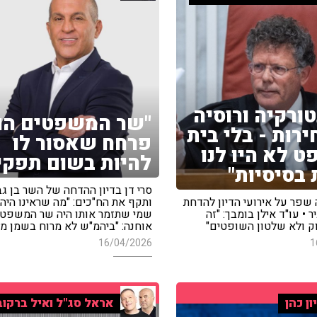
טורקיה ורוסיה
"שר המשפטים הו
ירות - בלי בית
פרחח שאסור לו
 לא היו לנו
להיות בשום תפקי
 בסיסיות"
סרי דן בדיון ההדחה של השר בן גב
 שפר על אירועי הדיון להדחת
ותקף את הח"כים: "מה שראינו היה ב
 • עו"ד אילן בומבך: "זה
שמי שתזמר אותו היה שר המשפטים
ק ולא שלטון השופטים"
אוחנה: "ביהמ"ש לא מרוח בשמן מ
16/04/2026
1
ון כהן
אראל סג"ל ואיל ברקוב