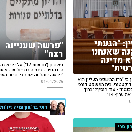
ן: "הגעתי
"פרשה שעניינה
ה שאנחנו
רצח"
א מדינה
גיא ורון ('חדשות 12') על פרי
טית"
הדרמטית בפרשה בת שלושה עשור
"פרשה שמלווה את הציבוריות השי
 כי "בית המשפט העליון הוא
04/01/2026
דיקטטורי, בית המשפט דורס
נסת" • עוד הוסיף: "ברוך
 ערוץ 14"
0
רוני בר־און ומיה זיו־וו
ק סרי