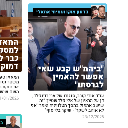
גדעון אוקו ועמיחי אתאלי
המאזי
למסקנ
כבר ל
דמוקר
"ביהמ"ש קבע שאי
אפשר להאמין
המאזין טען
משטר נטו 
לגרסתו"
את חוקת הכ
השם שיש את
עו"ד אורי קורב, סנגורו של ארי רוזנפלד,
1/01/2026
דן על הראיון של אלי פלדשטיין: "זה
שישב אתמול במסך הטלוויזיה ואמר: 'אני
לא אוהב לשקר' - שיקר בלי סוף"
23/12/2025
בר