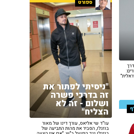
ספורט
צת הדרך
ים:
ראלית"
"ניסיתי לפתור את
זה בדרכי פשרה
ושלום - זה לא
לף
הצליח"
עו''ד שי אליאס, עורך דינו של מאור
בוזגלו, הסביר את מהות התביעה של
בוזגלו נגד הפועל ב"ש: "אם אין הצעה