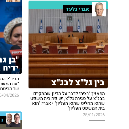
אברי גלעד
"בן ג
ידיח א
מפכ"ל המ
בין גל''צ לבג''צ
"את המשטרה
שר הביטחו
המאזין: "רציתי לדבר על הדיון שמתקיים
6/04/2026
בבג''צ על סגירת גל''צ, יש פה בית משפט
שהוא מחליט שהוא העליון" • אברי: "הוא
בית המשפט העליון"
28/01/2026
גד