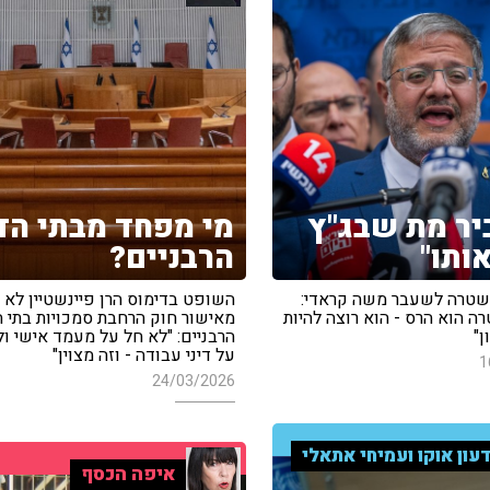
ביר מת שבג"ץ
מי מפחד מבתי הדי
ותו"
הרבניים?
שטרה לשעבר משה קראדי:
השופט בדימוס הרן פיינשטיין לא 
 הוא הרס - הוא רוצה להיות
מאישור חוק הרחבת סמכויות בתי ה
ן"
הרבניים: "לא חל על מעמד אישי ו
על דיני עבודה - וזה מצוין"
1
24/03/2026
עון אוקו ועמיחי אתאלי
איפה הכסף