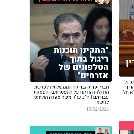
"התקינו תוכנות
ריגול בתוך
ן
הטלפונים של
אזרחים"
נבהל
דין
חברי ועדת הבדיקה הממשלתית לפרשת
לא חל
הרוגלות הודיעו על התפטרותם והפסקת
עבודתם | ח"כ עו"ד משה סעדה התייחס
לנושא
15/02/2026