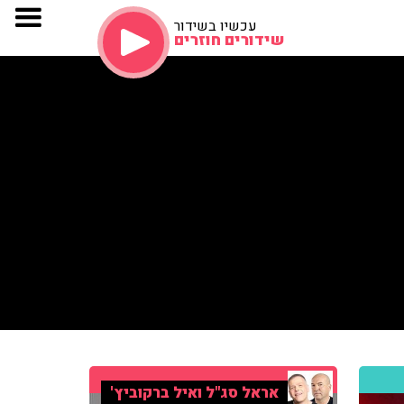
עכשיו בשידור
שידורים חוזרים
אראל סג"ל ואיל ברקוביץ'