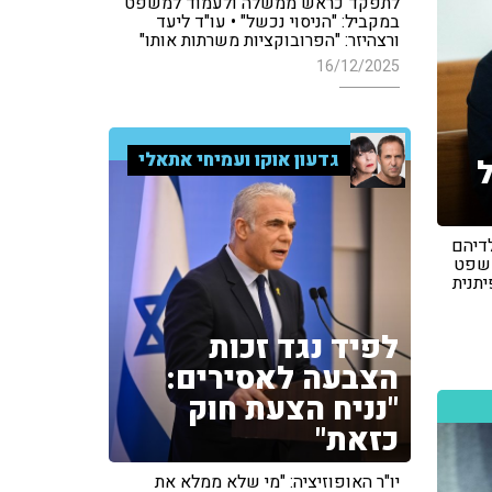
לתפקד כראש ממשלה ולעמוד למשפט
במקביל: "הניסוי נכשל" • עו"ד ליעד
ורצהיזר: "הפרובוקציות משרתות אותו"
16/12/2025
גדעון אוקו ועמיחי אתאלי
לדיהם
משפט
יתנית
לפיד נגד זכות
הצבעה לאסירים:
"נניח הצעת חוק
כזאת"
יו"ר האופוזיציה: "מי שלא ממלא את