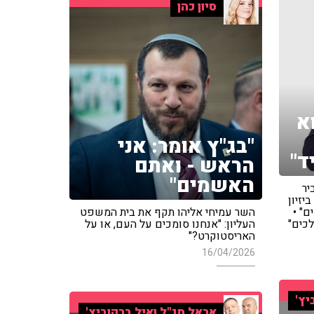
סיון כהן
א
"בג"ץ אומר: אני
ד"
הראש - ואתם
האשמים"
יר
יזיון
" •
השר עמיחי אליהו תקף את בית המשפט
לכים"
העליון: "אנחנו סומכים על העם, או על
האריסטוקרט?"
16/04/2026
יץ'
אראל סג"ל ואיל ברקוביץ'