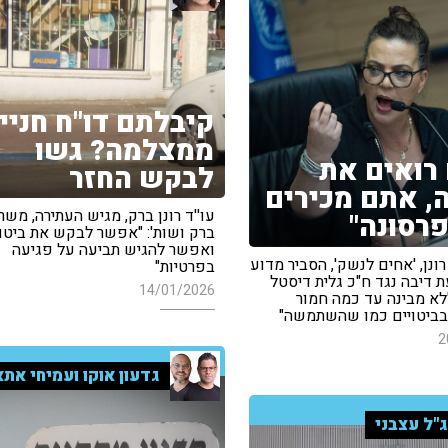
קיבלתם דו"ח חניי
ממצלמה? גשו
רואים את
לבקש החזר
 אתם מכירים
עו''ד רונן ברק, מגיש העתירה, משרד
רסונה"
ברק ושות': "אפשר לבקש את ביטו
ואפשר להגיש תביעה על פגיעה
רונן, 'אחים לנשק', הסביר מדוע
בפרטיות"
 דיבה נגד ח"כ גלית דיסטל
14/01/2026
לא מבינה עד כמה חמור
ביטויים כמו שהשתמשה"
2
גדעון אוקו ועמיחי אתא
"ל עצבני