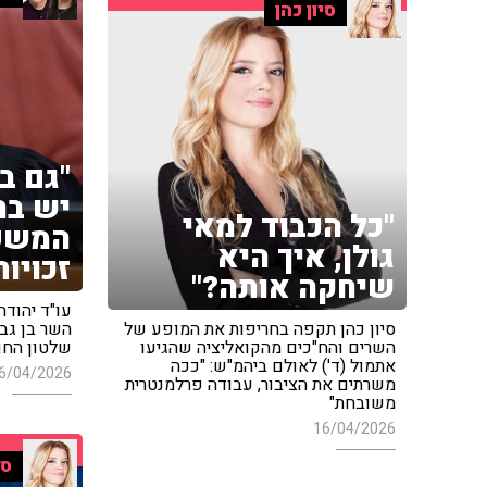
סיון כהן
"גם ב
יש בח
"כל הכבוד למאי
המשפט
גולן, איך היא
זכויות
שיחקה אותה?"
עו"ד יהודה
סיון כהן תקפה בחריפות את המופע של
השר בן גביר
השרים והח"כים מהקואליציה שהגיעו
שלטון החו
אתמול (ד') לאולם ביהמ"ש: "ככה
6/04/2026
משרתים את הציבור, עבודה פרלמנטרית
משובחת"
16/04/2026
סי