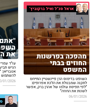
אראל סג"ל ואיל ברקוביץ'
"אתם 
השפה,
את הפ
מהפכה בפרשנות
החוזים בבתי
עו"ד עמרי 
הגיש תביעת
המשפט
אטבריאן: "
להשתמש ב
השופט בדימוס הרן פיינשטיין התייחס
0/01/2026
לתקנה שמבטלת את הלכת אפרופים:
"לפי תפיסת עולמו של אהרן ברק, אפשר
לשנות את החוזה"
06/01/2026
סג