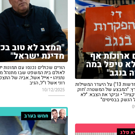
"המצב לא טוב בכל
 ארוכות אף
מדינת ישראל"
א טיפל במה
הורים שכולים נכנסו עם תמונות י
 בנגב"
לאולם בית המשפט שבו מתנהל 
נתניהו • אייל אשל, אביה של התצפ
רוני אשל ז''ל, הגיב
יוסי אלי ('חדשות 13') על היעדר המשילות
ץ: "המבצע של המשטרה 'חוק
10/12/2025
יקציה" • וביקר את הצבא: "לא
 הנשק בבסיסים"
0
חמש בערב
א פלג