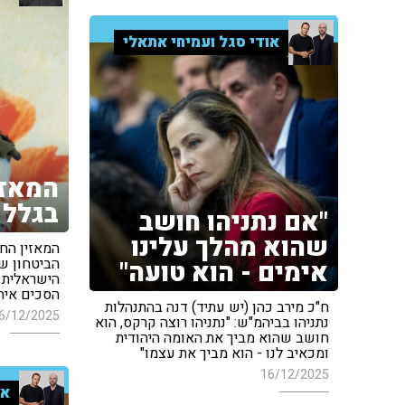
אודי סגל ועמיחי אתאלי
המאזי
בגלל 
"אם נתניהו חושב
שהוא מהלך עלינו
המאזין הח
הביטחון ש
אימים - הוא טועה"
הישראלית 
הסכים אית
ח"כ מירב כהן (יש עתיד) דנה בהתנהלות
6/12/2025
נתניהו בביהמ"ש: "נתניהו רוצה קרקס, הוא
חושב שהוא מביך את האומה היהודית
ומכאיב לנו - הוא מביך את עצמו"
16/12/2025
או