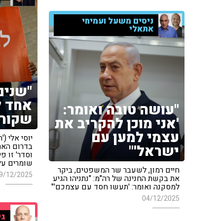
ניסים משעל ועמיחי
אתאלי
"שנים
אחד ל
"עושה טובה ואומר:
שקורה
'אני מוכן להקריב את
עצמי למען עם
בדרום האר
ישראל'"
וסדר' זו פ
שומרים על
חיים רמון, לשעבר שר המשפטים, ביקר
9/12/2025
את בקשת החנינה של רה"מ: "נתניהו הגיע
למסקנה ואומר: 'תעשו חסד עם עצמכם'"
04/12/2025
גי