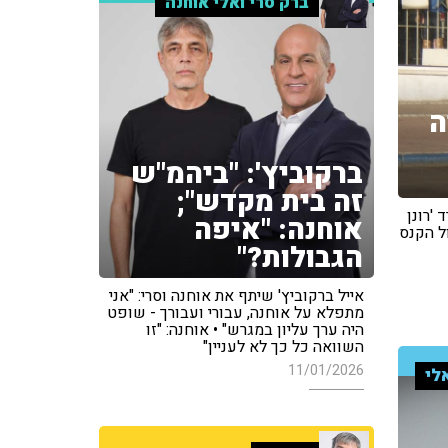
ברק סרי ואלי אוחנה
ה
ברקוביץ': "ביהמ"ש
זה בית מקדש";
 'רונן
אוחנה: "איפה
ל הקנס
הגבולות?"
אייל ברקוביץ' שיתף את אוחנה וסרי: "אני
מתפלא על אוחנה, עבורי ועבורך - שופט
היה ערך עליון במגרש" • אוחנה: "זו
השוואה כל כך לא לעניין"
11/01/2026
לי