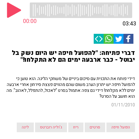
00:00
03:43
דברי פתיחה: "להפועל חיפה יש היום נשק בל
יבוטל - כבר ארבעה ימים הם לא התקלחו!"
דידי פותח את התכנית עם סיכום ביניים של משחקי הליגה. הוא טוען כי
להפועל חיפה יש יתרון הערב משום שהם מהווים פצצת סירחון אחרי ארבעה
ימים ללא מקלחת! דידי גם צפה אתמול בסרט "לאכול, להתפלל, לאהוב". מה
הוא חושב על הסרט?
01/11/2010
הפועל חיפה
סרטים
ריח
ג'וליה רוברטס
ליגה