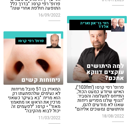
פרופ' רפי קרסו: "בדרך כלל
התופעה חולפת אחרי שנה"
16/09/2022
רוני בר־און ואריה
אלדד
פרופ' רפי קרסו
למה היתושים
עוקצים דווקא
אתכם?
ניחוחות קשים
פרופ' רפי קרסו ('103fm'),
המאזין בן 51 סובל מריחות
האיש שיודע כמעט הכול,
לא נעימים שלהפתעתו רק
התייחס לתעלומה והסביר:
הוא מריח: "בא בעיקר כשאני
"הגוף שלנו מפריש ריחות
מרכין את הראש או מתאמץ
שאנו לא מודעים להם,
מאוד" • קרסו: "לפעמים זה
והיתושים נמשכים אליהם"
יכול לבוא מהקיבה"
18/08/2022
11/03/2022