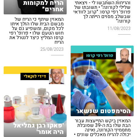
הריח למקומות
והריחות השתבשו לי - ויצאתי
שלילי לקורונה" • תשובתו של
אחרים"
פרופ' רפי קרסו: "קרוב לוודאי
שבשלב מסוים הייתה לך
המאזין שיתף כי הריח של
קורונה"
מבשם הבית שלו הולך איתו
לכל מקום, ומשפיע גם על
11/08/2023
חוש הטעם שלו • פרופ' רפי
קרסו המליץ כיצד לנטרל את
הריח
25/08/2023
פרופ' רפי קרסו
דידי לוקאלי
הסימפטום שנשאר
המאזין ביקש התייעצות עבור
'פאקו רבן גמליאל
הבת שלו בת ה-39 שסובלת
מתסמיני הקורונה, ואינה
היה אומר'
יכולה להריח מאכלים שונים •