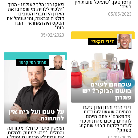
קרסו טען, "שתאכל עוגות אין
פאקו רבן הלך לעולמו • הרון:
בעיה"
"הלכתי ללוויה. מי שסחבו את
הארון היו חבריו הטובים
05/05/2023
דולצ'ה וגבאנה, ומי שניהל את
הטקס היה האחראי - הוגו
בוס"
05/02/2023
דידי לוקאלי
פרופ' רפי קרסו
שכחתם לשים
בושם הבוקר? יש
פתרון
דידי הררי והרון הרון נזכרו
על טעם ועל ריח אין
במתיחה שעשו לעובדות
'ניו־פארם' • אתם הייתם
להתווכח
לוקחים בושם מהחנות כדי
לעזור ללקוח קבוע שתקוע
המאזין סיפר כי חלה מקורונה
בפקק?
והחלים: "פרט למתוק ולמלוח,
אני עדיין לא מרגיש טעמים" •
01/01/2023