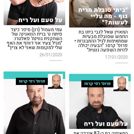
"ביתי סובלת מריח
גוף - מה עליי
על טעם ועל ריח
לעשות?"
עמי מעמול (רון) סיפר כיצד
המאזין שאל לגבי ביתו בת
פיתח נר בריח הוואגינה של
החמש שסובלת מבעיות
השחקנית גווינת' פאלטרו:
שמתאימות לגיל ההתבגרות •
"מגיל צעיר אני דוחף את האף
פרופ' קרסו: "הבעיה יכולה
שלי למקומות שאני לא צריך"
להיות השפעה גנטית"
26/01/2020
17/01/2020
פרופ' רפי קרסו
פרופ' רפי קרסו
על טעם ועל ריח
המאזינה בת ה-87 איבדה את