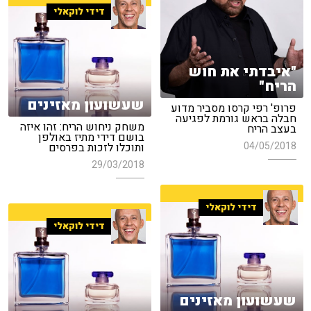
דידי לוקאלי
"איבדתי את חוש
הריח"
שעשועון מאזינים
פרופ' רפי קרסו מסביר מדוע
חבלה בראש גורמת לפגיעה
משחק ניחוש הריח: זהו איזה
בעצב הריח
בושם דידי מתיז באולפן
04/05/2018
ותוכלו לזכות בפרסים
29/03/2018
דידי לוקאלי
דידי לוקאלי
שעשועון מאזינים