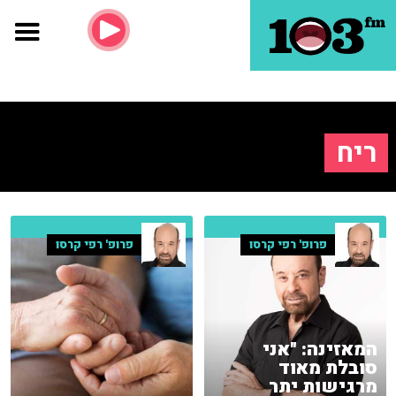
ריח
פרופ' רפי קרסו
פרופ' רפי קרסו
המאזינה: "אני
סובלת מאוד
מרגישות יתר