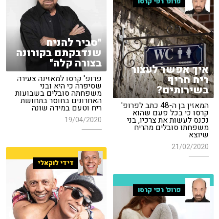
פרופ' רפי קרסו
"סביר להניח
שנדבקתם בקורונה
בצורה קלה"
איך אפשר לעצור
ריח חריף
פרופ' קרסו למאזינה צעירה
שסיפרה כי היא ובני
בשירותים?
משפחתה סובלים בשבועות
האחרונים בחוסר בתחושת
המאזין בן ה-48 כתב לפרופ'
ריח וטעם במידה שונה
קרסו כי בכל פעם שהוא
נכנס לעשות את צרכיו, בני
19/04/2020
משפחתו סובלים מהריח
שיוצא
21/02/2020
דידי לוקאלי
פרופ' רפי קרסו