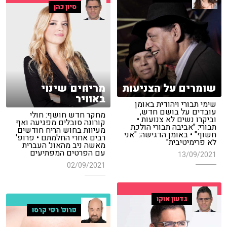
סיון כהן
שומרים על הצניעות
מריחים שינוי
באוויר
שימי תבורי ויהודית באומן
עובדים על בושם חדש,
מחקר חדש חושף: חולי
וביקרו נשים לא צנועות •
קורונה סובלים מפגיעה ואף
תבורי: "אביבה תבורי הולכת
מעיוות בחוש הריח חודשים
חשוף" • באומן הדגישה: "אני
רבים אחרי החלמתם • פרופ'
לא פרימיטיבית"
מאשה ניב מהאונ' העברית
עם הפרטים המפתיעים
13/09/2021
02/09/2021
גדעון אוקו
פרופ' רפי קרסו