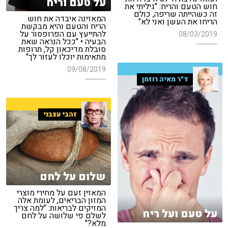
על טעם וריח
חוש הטעם והריח: "גיליתי את
זה כשהייתה שריפה, כולם
המאזינה איבדה את חוש
הריחו את העשן ואני לא"
הריח והטעם והיא מבקשת
להתייעץ עם הפרופסור על
08/03/2019
הבעיה • "ככל הנראה שאת
סובלת מדיכאון קל, תרופות
מתאימות יוכלו לעזור לך"
09/08/2019
ד"ר מאיה רוזמן
זהבי עצבני
שלום על לחם
המאזין זעם על מחירי מוצרי
המזון הבריאים, לעומת אלה
המזיקים לבריאות: "למה צריך
על טעם ועל ריח
לשלם פי שלושה על לחם
מלא?"