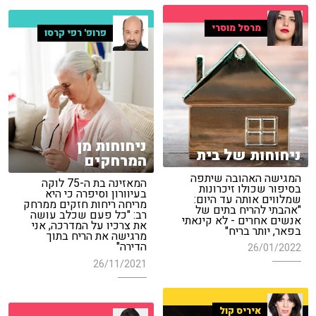
מרסל מוסרי
פרופ' רפי קרסו
ניחוחות מן
ניחוחות של בית
המרחקים
המגישה האהובה שיתפה
המאזינה בת ה-75 לוקה
בסיפור שכולו זיכרונות
בעיוורון וסיפרה כי היא
שמלווים אותה עד היום:
מריחה ריחות חזקים ממרחק
"אהבתי להריח בתים של
רב: "כל פעם שכלב עושה
אנשים אחרים - לא קינאתי
את צרכיו על המדרכה, אני
בפאר, יותר בריח"
מרגישה את הריח בתוך
הדירה"
26/01/2022
26/11/2021
איריס קול