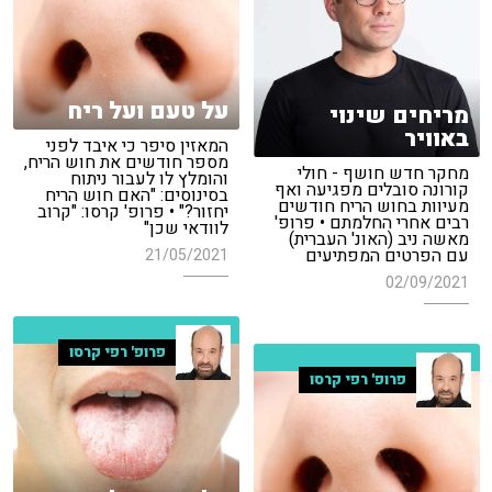
על טעם ועל ריח
מריחים שינוי
באוויר
המאזין סיפר כי איבד לפני
מספר חודשים את חוש הריח,
מחקר חדש חושף - חולי
והומלץ לו לעבור ניתוח
קורונה סובלים מפגיעה ואף
בסינוסים: "האם חוש הריח
מעיוות בחוש הריח חודשים
יחזור?" • פרופ' קרסו: "קרוב
רבים אחרי החלמתם • פרופ'
לוודאי שכן"
מאשה ניב (האונ' העברית)
עם הפרטים המפתיעים
21/05/2021
02/09/2021
פרופ' רפי קרסו
פרופ' רפי קרסו