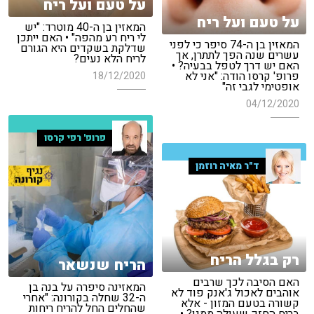
על טעם ועל ריח
על טעם ועל ריח
המאזין בן ה-40 מוטרד: "יש
לי ריח רע מהפה" • האם ייתכן
המאזין בן ה-74 סיפר כי לפני
שדלקת בשקדים היא הגורם
עשרים שנה הפך לתתרן, אך
לריח הלא נעים?
האם יש דרך לטפל בבעיה? •
פרופ' קרסו הודה: "אני לא
18/12/2020
אופטימי לגבי זה"
04/12/2020
פרופ' רפי קרסו
ד"ר מאיה רוזמן
רק בגלל הריח
הריח שנשאר
האם הסיבה לכך שרבים
המאזינה סיפרה על בנה בן
אוהבים לאכול ג'אנק פוד לא
ה-32 שחלה בקורונה: "אחרי
קשורה בטעם המזון - אלא
שהחלים החל להריח ריחות