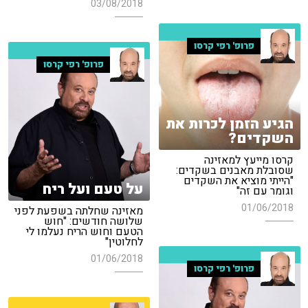
03/08/2018
פרופ' רפי קרסו
פרופ' רפי קרסו
הגיע הזמן לכרות את
השקדים?
קרסו מייעץ למאזינה
שסובלת מאבנים בשקדים:
"הייתי מוציא את השקדים
על טעם ועל ריח
וגומר עם זה"
01/06/2018
מאזינה שחלתה בשפעת לפני
שלושה חודשים: "חוש
הטעם וחוש הריח נעלמו לי
לחלוטין"
01/06/2018
פרופ' רפי קרסו