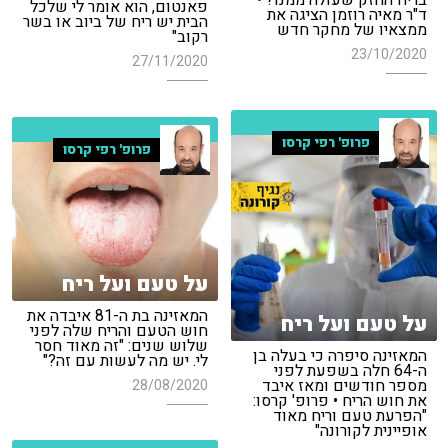
בריח החזק שעולה ממנו? •
פאנטום, הוא אומר לי שלכל
ד"ר מאיה רוזמן הציגה את
הבית יש ריח של ביוב או בשר
ממצאיו של מחקר חדש
רקוב"
23/10/2020
27/11/2020
פרופ' רפי קרסו
פרופ' רפי קרסו
על טעם ועל ריח
המאזינה בת ה-81 איבדה את
על טעם ועל ריח
חוש הטעם והריח שלה לפני
שלוש שנים: "זה מאוד חסר
המאזינה סיפרה כי בעלה בן
לי. יש מה לעשות עם זה?"
ה-64 חלה בשפעת לפני
מספר חודשים ומאז איבד
28/08/2020
את חוש הריח • פרופ' קרסו:
"הפרעת טעם וריח מאוד
אופיינית לקורונה"