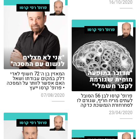
16/10/2020
פרופ' רפי קרסו
פרופ' רפי קרסו
"אני לא מצליח
לנשום עם המסכה"
"מדובר בתופעה
המאזין בן ה־72 חשוף לאדי
מוחית שגורמת
דלק במקום עבודתו ושאל
האם אפשר לוותר על המסכה
לקצר חשמלי"
• פרופ' קרסו ייעץ
07/08/2020
פרופ' קרסו לבן 56 הסובל
לעתים מריח חריף, שגורם לו
לסחרחורת הנמשכת כדקה
23/04/2020
פרופ' רפי קרסו