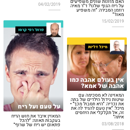
האם מזונות שונים משפיעים
04/02/2019
על ריח הגוף שלנו? ד"ר מאיה
רוזמן הסבירה: "זה משפיע
מאוד"
15/02/2019
פרופ' רפי קרסו
מיכל דליות
אין בעולם אהבה כמו
אהבה של אמא?
המאזינה לא מסכימה עם
שיטות גידול הילדים של בתה
את נכדיה: "היא תסבול מכך" •
על טעם ועל ריח
מיכל: "אין טעם להגיד לה את
זה, אל תקלקלי את היחסים
המאזין איבד את חוש הריח
איתה"
בעקבות תאונה: "להכל
03/08/2018
פתאום יש ריח של שרוף"