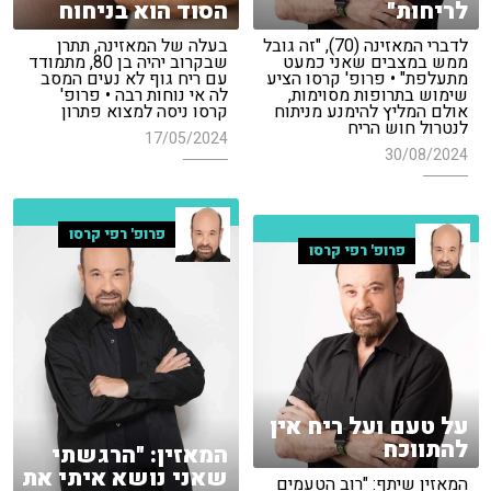
לריחות"
הסוד הוא בניחוח
לדברי המאזינה (70), "זה גובל
בעלה של המאזינה, תתרן
ממש במצבים שאני כמעט
שבקרוב יהיה בן 80, מתמודד
מתעלפת" • פרופ' קרסו הציע
עם ריח גוף לא נעים המסב
שימוש בתרופות מסוימות,
לה אי נוחות רבה • פרופ'
אולם המליץ להימנע מניתוח
קרסו ניסה למצוא פתרון
לנטרול חוש הריח
17/05/2024
30/08/2024
פרופ' רפי קרסו
פרופ' רפי קרסו
על טעם ועל ריח אין
להתווכח
המאזין: "הרגשתי
שאני נושא איתי את
המאזין שיתף: "רוב הטעמים