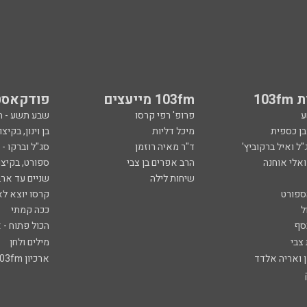
103
103fm מייעצים
פודקאסט
ע
פרופ' רפי קרסו
שבע תשע - 
ובן כספית
מיכל דליות
בן וינון, בקיצו
ל ואיל ברקוביץ'
ד"ר מאיה רוזמן
סג"ל וברקו -
ואלי אוחנה
הרב אפרים בן צבי
ספורט, בקיצו
שיחות לילה
שניים עד ארב
ספורט
קרסו יוצא לא
ל
ככה קמתי
סף
הכול פתוח - א
 צבי
מילים ולחן
ן ואריה אלדד
ארכיון 103fm