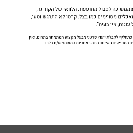
זין שעלה לשידור ביקש להתייעץ עבור ביתו בת ה-39 שממשיכה לסבול מתופעות הלוואי של הקורונה,
אכלים מסויימים כמו בצל. קרסו לא התרגש וטען,
וגות, אין בעיה".
תחליף לקבלת ייעוץ פרטני מבעל מקצוע המתמחה בתחום, ואין
ים המופיעים באייטם הינה באחריות המשתמש/ת בלבד.