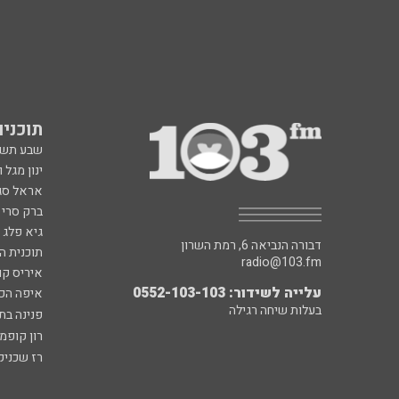
תוכניות fm
שבע תש
ינון מגל 
אראל סג"
ברק סרי 
גיא פלג
דבורה הנביאה 6, רמת השרון
תוכנית ה
radio@103.fm
איריס קו
עלייה לשידור: 0552-103-103
איפה הכ
בעלות שיחה רגילה
פנינה בת
רון קופמ
רז שכניק