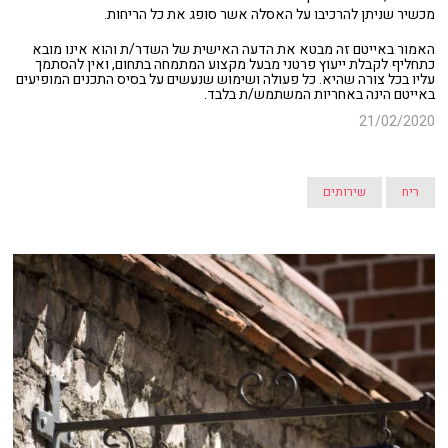
מכשיר שניתן להרכיבו על האסלה אשר סופג את כל הריחות.
האמור באייטם זה מבטא את הדעה האישית של השדר/ת והוא אינו מובא
כתחליף לקבלת ייעוץ פרטני מבעל מקצוע המתמחה בתחום, ואין להסתמך
עליו בכל צורה שהיא. כל פעולה ושימוש שנעשים על בסיס התכנים המופיעים
באייטם הינה באחריות המשתמש/ת בלבד.
21/02/2020
ריח
שירותים