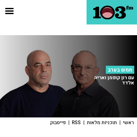
חמש בערב
עם רון קופמן ואריה
אלדד
ראשי
|
תוכניות מלאות
|
RSS
|
פייסבוק