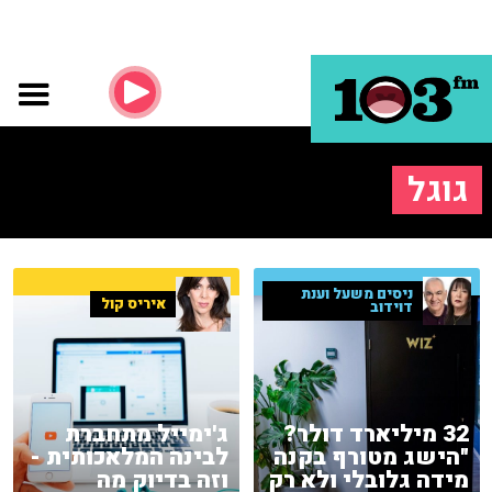
גוגל
ניסים משעל וענת
איריס קול
דוידוב
32 מיליארד דולר?
ג'ימייל מתחברת
"הישג מטורף בקנה
לבינה המלאכותית -
מידה גלובלי ולא רק
וזה בדיוק מה