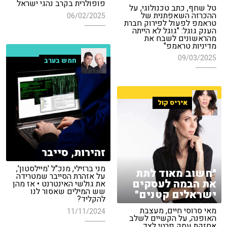
פופולרית בקרב נהגי ישראל
טל שחף, כתב טכנולוגי, על
ההכרזה השאפתנית של
06/02/2025
טראמפ לפעול לפירוק חברת
הענק גוגל: "גוגל לא הייתה
מהראשונים לשבח את
מדיניות טראמפ"
09/03/2025
חמש בערב
איריס קול
זהירות, סייבר
מני ברזילי, מנכ"ל 'מיילסטון',
"חשוב מאוד לתת
על אזהרת הסייבר שמטרידה
את הבמה לעסקים
את גולשי האינטרנט • אז מהן
שש המילים שאסור לנו
ישראלים קטנים"
להקליד?
מאי סרוסי חיים, מעצבת
11/11/2024
האופנה, על הקשיים לשלב
אחזקת עסק פרטי לצד