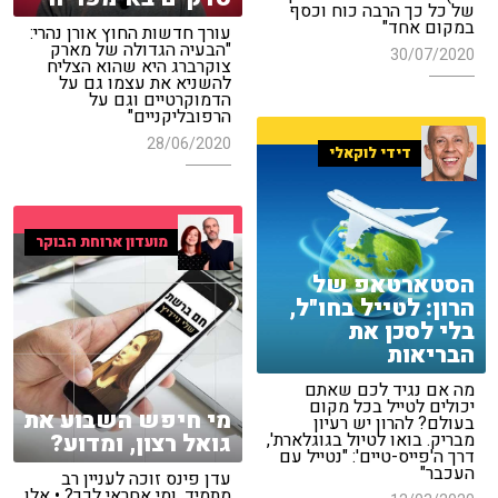
של כל כך הרבה כוח וכסף
במקום אחד"
עורך חדשות החוץ אורן נהרי:
"הבעיה הגדולה של מארק
30/07/2020
צוקרברג היא שהוא הצליח
להשניא את עצמו גם על
הדמוקרטיים וגם על
הרפובליקניים"
28/06/2020
דידי לוקאלי
מועדון ארוחת הבוקר
הסטארטאפ של
הרון: לטייל בחו"ל,
בלי לסכן את
הבריאות
מה אם נגיד לכם שאתם
יכולים לטייל בכל מקום
מי חיפש השבוע את
בעולם? להרון יש רעיון
גואל רצון, ומדוע?
מבריק. בואו לטיול בגוגלארת',
דרך ה'פייס-טיים': "נטייל עם
העכבר"
עדן פינס זוכה לעניין רב
מתמיד, ומי אחראי לכך? • אלו