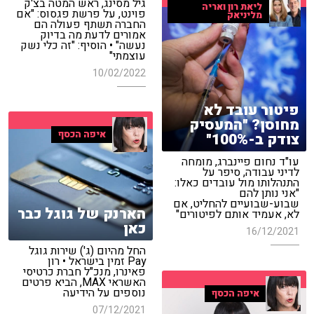
גיל מסינג, ראש המטה בצ'ק
ליאת רון ואריה
פוינט, על פרשת פגסוס: "אם
מליניאק
החברה תשתף פעולה הם
אמורים לדעת מה בדיוק
נעשה" • הוסיף: "זה כלי נשק
עוצמתי"
10/02/2022
פיטור עובד לא
מחוסן? "המעסיק
איפה הכסף
צודק ב-100%"
עו"ד נחום פיינברג, מומחה
לדיני עבודה, סיפר על
התנהלותו מול עובדים כאלו:
"אני נותן להם
שבוע-שבועיים להחליט, אם
הארנק של גוגל כבר
לא, אעמיד אותם לפיטורים"
כאן
16/12/2021
החל מהיום (ג') שירות גוגל
Pay זמין בישראל • רון
פאינרו, מנכ"ל חברת כרטיסי
האשראי MAX, הביא פרטים
נוספים על הידיעה
איפה הכסף
07/12/2021