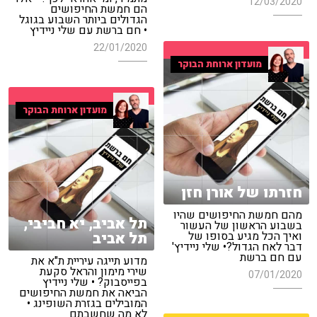
12/03/2020
הם חמשת החיפושים
הגדולים ביותר השבוע בגוגל
• חם ברשת עם שלי ניידיץ
22/01/2020
מועדון ארוחת הבוקר
מועדון ארוחת הבוקר
חזרתו של אורן חזן
מהם חמשת החיפושים שהיו
תל אביב, יא חביבי,
בשבוע הראשון של העשור
תל אביב
ואיך הכל מגיע בסופו של
דבר לאח הגדול?• שלי ניידיץ'
עם חם ברשת
מדוע תייגה עיריית ת"א את
שירי מימון והראל סקעת
07/01/2020
בפייסבוק? • שלי ניידיץ
הביאה את חמשת החיפושים
המובילים בגזרת השופינג •
לא מה שחשבתם