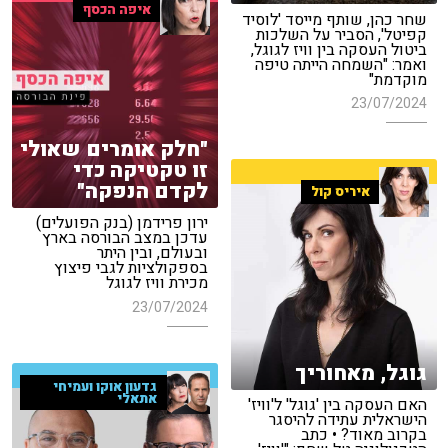
איפה הכסף
שחר כהן, שותף מייסד 'לוסיד
קפיטל', הסביר על השלכות
ביטול העסקה בין וויז לגוגל,
ואמר: "השמחה הייתה טיפה
מוקדמת"
23/07/2024
"חלק אומרים שאולי
זו טקטיקה כדי
לקדם הנפקה"
איריס קול
ירון פרידמן (בנק הפועלים)
עדכן במצב הבורסה בארץ
ובעולם, ובין היתר
בספקולציות לגבי פיצוץ
מכירת וויז לגוגל
23/07/2024
גוגל, מאחוריך
גדעון אוקו ועמיחי
אתאלי
האם העסקה בין 'גוגל' ל'וויז'
הישראלית עתידה להיסגר
בקרוב מאוד? • כתב