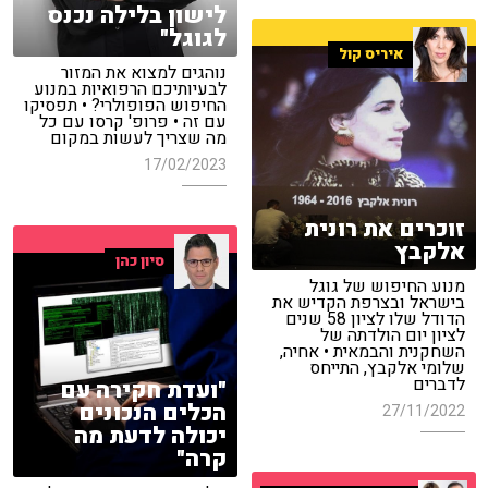
לישון בלילה נכנס
לגוגל"
איריס קול
נוהגים למצוא את המזור
לבעיותיכם הרפואיות במנוע
החיפוש הפופולרי? • תפסיקו
עם זה • פרופ' קרסו עם כל
מה שצריך לעשות במקום
17/02/2023
זוכרים את רונית
אלקבץ
סיון כהן
מנוע החיפוש של גוגל
בישראל ובצרפת הקדיש את
הדודל שלו לציון 58 שנים
לציון יום הולדתה של
השחקנית והבמאית • אחיה,
שלומי אלקבץ, התייחס
לדברים
"ועדת חקירה עם
הכלים הנכונים
27/11/2022
יכולה לדעת מה
קרה"