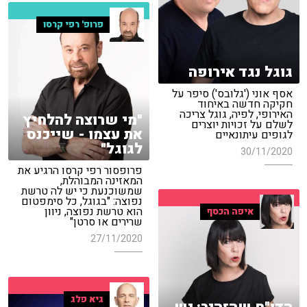
פרופ' רפי קרסו
גוגל נגד אירופה
אסף אוני ('גלובס') סיפר על
חקיקה חדשה באיחוד
האירופי, לפיה, גוגל צריכה
"מי שרוצה להלחיץ
לשלם על זכויות יוצרים
את עצמו - שייכנס
לגופים עיתונאיים
לגוגל"
30/11/2020
פרופסור רפי קרסו הרגיע את
המאזינה המבוהלת,
שמשוכנעת כי יש לה טרשת
נפוצה: "בגוגל, כל סימפטום
הוא טרשת נפוצה, ניוון
איפה הכסף
שרירים או סרטן"
27/11/2020
גיא פלג