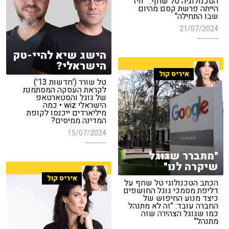
הטכנולוגיה טל שחף: "'וויז'
הייתה פרשת קסם מהיום
שבו התחילה"
21/07/2024
הישג שיא להיי-טק
הישראלי?
איריס קול
טל שורר ('חדשות 13')
לקראת העסקה המסתמנת
של גוגל והסטארטאפ
הישראלי wiz • כמה
מיליארדים ייכנסו לקופת
המדינה ממיסים?
15/07/2024
"מתברר שגוגל
שיקרה לנו"
איריס קול
הכתב הטכנולוגי טל שחף על
דליפת מסמכי גוגל החושפים
כיצד מנוע החיפוש של
החברה עובד: "זה לא מתנהל
כמו שגוגל הצהירה שזה
מתנהל"