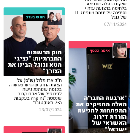
שיקום בעלה שנפצע
בלחימה ברצועת עזה •
וסיפרה על יוזמת שופינג IL
של גוגל
חמש בערב
07/11/2024
איפה הכסף
חוק הרשתות
החברתיות: "נציגי
מטא וגוגל הבינו את
הצורך"
ח"כ ארז מלול (ש"ס) על
הצעת החוק שהגיש ואושרה
בכנסת שנותנת גישה
לפרופיל של אדם קרוב
"ארבעת החבר'ה
שנפטר: "זה קרה בעקבות
ה-7 באוקטובר"
האלה מחזיקים את
המפתחות למניעת
23/07/2024
הורדת דירוג
האשראי של
ישראל"