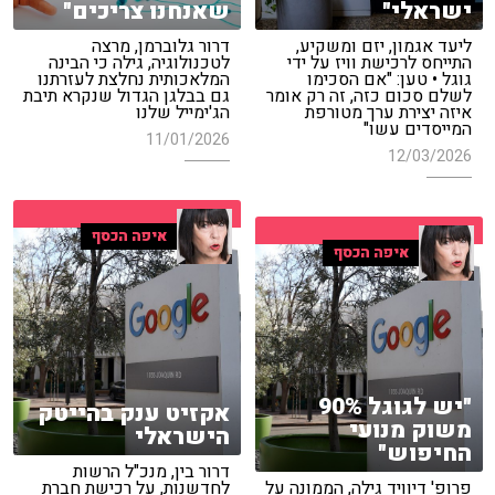
ישראלי"
שאנחנו צריכים"
ליעד אגמון, יזם ומשקיע,
דרור גלוברמן, מרצה
התייחס לרכישת וויז על ידי
לטכנולוגיה, גילה כי הבינה
גוגל • טען: "אם הסכימו
המלאכותית נחלצת לעזרתנו
לשלם סכום כזה, זה רק אומר
גם בבלגן הגדול שנקרא תיבת
איזה יצירת ערך מטורפת
הג'ימייל שלנו
המייסדים עשו"
11/01/2026
12/03/2026
איפה הכסף
איפה הכסף
"יש לגוגל 90%
אקזיט ענק בהייטק
משוק מנועי
הישראלי
החיפוש"
דרור בין, מנכ"ל הרשות
פרופ' דיוויד גילה, הממונה על
לחדשנות, על רכישת חברת