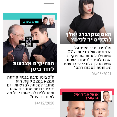
חמש בערב
האם צוקרברג יאלץ
להכניס יד לכיס?
עו"ד ירון סבר סיפר על
הרפורמה של מדינות ה-G7,
שיתחילו למסות את ענקיות
הטכנולוגיה • "פעם ראשונה
מחזיקים אצבעות
שיש מהלך גלובלי לייצר שפה
משותפת בסכום המס"
לדוד ביטן
06/06/2021
ח"כ ביטן נדבק בנגיף קורונה
ונמצא במצב קשה. הוא
מחובר למכונת לב ריאות, וגם
יריביו בכנסת מחבבים אותו
ומתפללים לבריאותו • על מה
אראל סג"ל ואיל
לא נדבר היום?
ברקוביץ'
14/12/2020