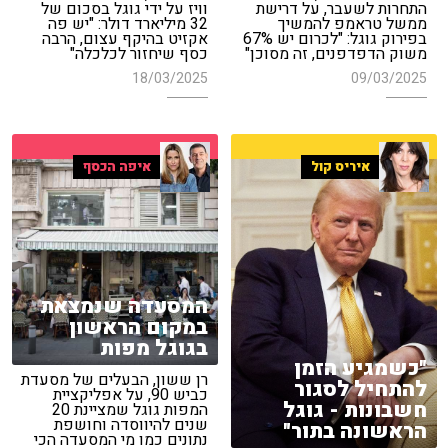
התחרות לשעבר, על דרישת
וויז על ידי גוגל בסכום של
ממשל טראמפ להמשיך
32 מיליארד דולר: "יש פה
בפירוק גוגל: "לכרום יש 67%
אקזיט בהיקף עצום, הרבה
משוק הדפדפנים, זה מסוכן"
כסף שיחזור לכלכלה"
18/03/2025
09/03/2025
איריס קול
איפה הכסף
המסעדה שנמצאת
במקום הראשון
בגוגל מפות
"כשמגיע הזמן
רן ששון, הבעלים של מסעדת
להתחיל לסגור
כביש 90, על אפליקציית
חשבונות - גוגל
המפות גוגל שמציינת 20
שנים להיווסדה וחושפת
הראשונה בתור"
נתונים כמו מי המסעדה הכי