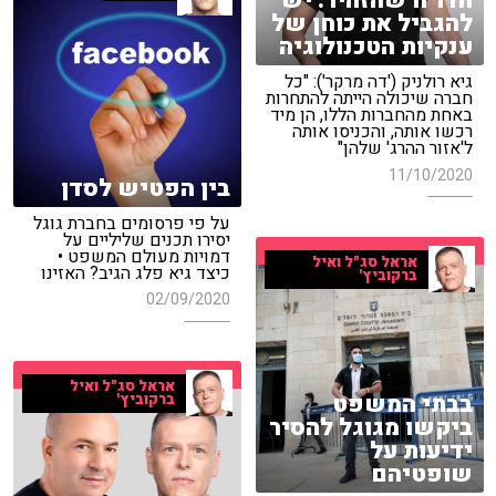
הדו"ח שהזהיר: יש
להגביל את כוחן של
ענקיות הטכנולוגיה
גיא רולניק ('דה מרקר'): "כל
חברה שיכולה הייתה להתחרות
באחת מהחברות הללו, הן מיד
רכשו אותה, והכניסו אותה
ל'אזור ההרג' שלהן"
11/10/2020
בין הפטיש לסדן
על פי פרסומים בחברת גוגל
יסירו תכנים שליליים על
דמויות מעולם המשפט •
אראל סג"ל ואיל
כיצד גיא פלג הגיב? האזינו
ברקוביץ'
02/09/2020
אראל סג"ל ואיל
בבתי המשפט
ברקוביץ'
ביקשו מגוגל להסיר
ידיעות על
שופטיהם