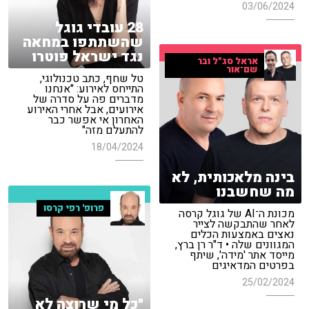
03/06/2024
28 עובדי גוגל
שהשתתפו במחאה
נגד ישראל פוטרו
אראל סג"ל ובר
שם־אור
טל שחף, כתב טכנולוגי,
התייחס לאירוע: "אנחנו
מדברים פה על סדרה של
אירועים, אבל אחרי האירוע
האחרון אי אפשר כבר
להתעלם מזה"
18/04/2024
בינה מלאכותית, לא
מה שחשבנו
פרופ' רפי קרסו
מכונת ה־AI של גוגל קרסה
לאחר שהתבקשה לצייר
נאצים באמצעות הכלים
המגוונים שלה • ד"ר רן ברץ,
מייסד אתר 'מידה', שיתף
בפרטים המדאיגים
25/02/2024
"כל מי שרוצה לא