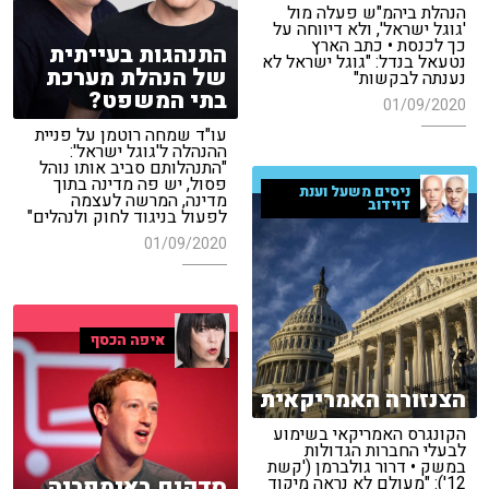
הנהלת ביהמ"ש פעלה מול
'גוגל ישראל', ולא דיווחה על
כך לכנסת • כתב הארץ
התנהגות בעייתית
נטעאל בנדל: "גוגל ישראל לא
של הנהלת מערכת
נענתה לבקשות"
בתי המשפט?
01/09/2020
עו"ד שמחה רוטמן על פניית
ההנהלה ל'גוגל ישראל':
"התנהלותם סביב אותו נוהל
פסול, יש פה מדינה בתוך
ניסים משעל וענת
מדינה, המרשה לעצמה
דוידוב
לפעול בניגוד לחוק ולנהלים"
01/09/2020
איפה הכסף
הצנזורה האמריקאית
הקונגרס האמריקאי בשימוע
לבעלי החברות הגדולות
במשק • דרור גולברמן ('קשת
סדקים באימפריה
12'): "מעולם לא נראה מיקוד