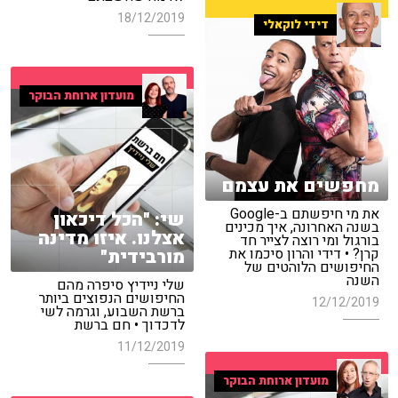
18/12/2019
דידי לוקאלי
מועדון ארוחת הבוקר
מחפשים את עצמם
את מי חיפשתם ב-Google
שי: "הכל דיכאון
בשנה האחרונה, איך מכינים
אצלנו. איזו מדינה
בורגול ומי רוצה לצייר חד
מורבידית"
קרן? • דידי והרון סיכמו את
החיפושים הלוהטים של
השנה
שלי ניידיץ סיפרה מהם
החיפושים הנפוצים ביותר
12/12/2019
ברשת השבוע, וגרמה לשי
לדכדוך • חם ברשת
11/12/2019
מועדון ארוחת הבוקר