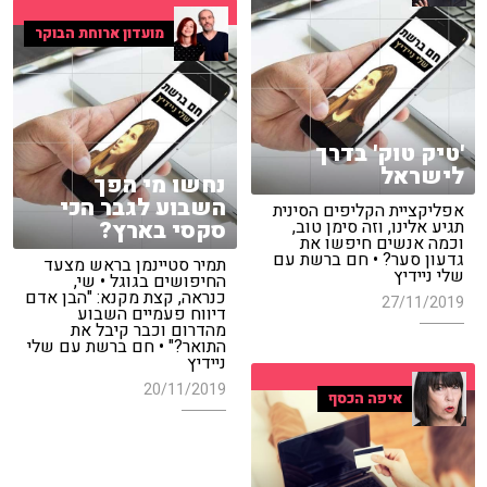
מועדון ארוחת הבוקר
'טיק טוק' בדרך
לישראל
נחשו מי הפך
השבוע לגבר הכי
אפליקציית הקליפים הסינית
סקסי בארץ?
תגיע אלינו, וזה סימן טוב,
וכמה אנשים חיפשו את
גדעון סער? • חם ברשת עם
תמיר סטיינמן בראש מצעד
שלי ניידיץ
החיפושים בגוגל • שי,
כנראה, קצת מקנא: "הבן אדם
27/11/2019
דיווח פעמיים השבוע
מהדרום וכבר קיבל את
התואר?" • חם ברשת עם שלי
ניידיץ
20/11/2019
איפה הכסף