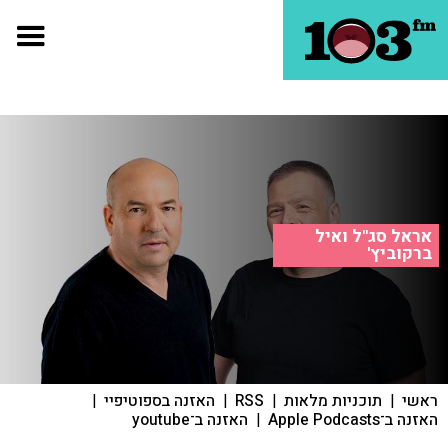
אראל סג"ל ואיל
ברקוביץ'
ראשי
|
תוכניות מלאות
|
RSS
|
האזנה בספוטיפיי
|
האזנה ב־Apple Podcasts
|
האזנה ב־youtube