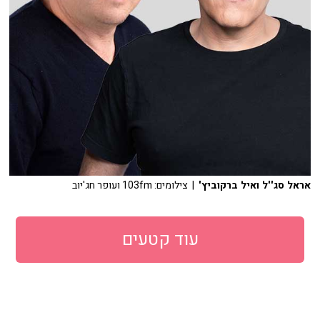
אראל סג''ל ואיל ברקוביץ'
| צילומים: 103fm ועופר חג'יוב
עוד קטעים