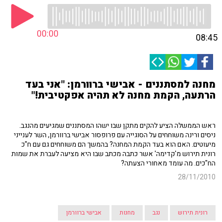
00:00
08:45
מחנה למסתננים - אבישי ברוורמן: "אני בעד
הרתעה, הקמת מחנה לא תהיה אפקטיבית!"
ראש הממשלה הציע להקים מתקן שבו ישהו המסתננים שמגיעים מהנגב.
ניסים ורינה משוחחים על הסוגייה עם פרופסור אבישי ברוורמן, השר לענייני
מיעוטים. האם הוא בעד הקמת המחנה? בהמשך הם משוחחים גם עם ח"כ
רונית תירוש מ'קדימה' אשר כתבה מכתב שבו היא מציעה לעברת את שמות
הח"כים. מה עומד מאחורי הצעתה?
28/11/2010
רונית תירוש
נגב
מחנות
אבישי ברוורמן