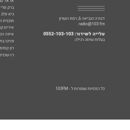
אראל סג"
ברק סרי 
גיא פלג
דבורה הנביאה 6, רמת השרון
תוכנית ה
radio@103.fm
איריס קו
עלייה לשידור: 0552-103-103
איפה הכ
בעלות שיחה רגילה
פנינה בת
רון קופמ
רז שכניק
כל הזכויות שמורות ל - 103FM