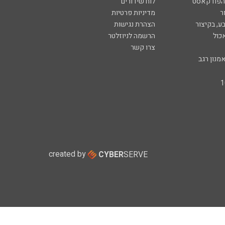
 הפודקאסט
לוח שידורים
ר
מדיניות פרטיות
ע, בקיצור
הצהרת נגישות
כול
הרשמה לניוזלטר
צרו קשר
מנון רגב
created by
CYBER
SERVE