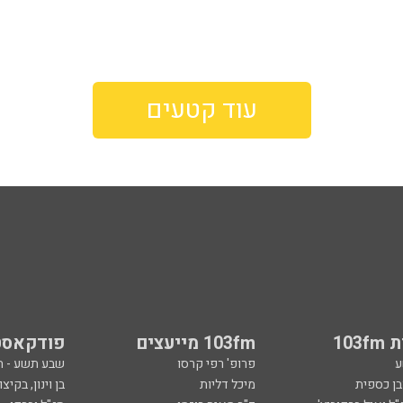
עוד קטעים
103
103fm מייעצים
פודקאסט
ע
פרופ' רפי קרסו
שבע תשע - 
ובן כספית
מיכל דליות
בן וינון, בקיצו