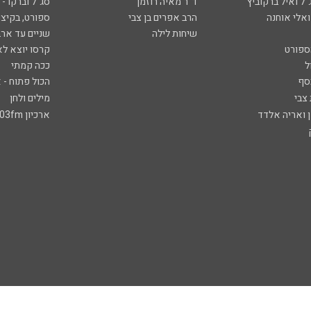
ל ואיל ברקוביץ'
ד"ר מאיה רוזמן
סג"ל וברקו -
ואלי אוחנה
הרב אפרים בן צבי
ספורט, בקיצו
שיחות לילה
שניים עד ארב
ספורט
קרסו יוצא לא
ל
ככה קמתי
סף
הכול פתוח - א
 צבי
מילים ולחן
ן ואריה אלדד
ארכיון 103fm