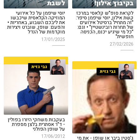
בקיבוץ אילון!
לשבת
לקראת סופ"ש קלאסי במרכז
יוסי שיפמן על כל אירועי
קשת אילון, יוסי שיפמן סיפר:
המוזיקה הקלאסית שיכבשו
"זה מתחיל ברסיטל אירועים
את ליבכם השבוע, באחריות •
של תחרות רובינשטיין" • וגם:
והפעם: שופן, שוברט ויצירות
"כל מי שיגיע יכנס, הכניסה
מוקדמות של הנדל
חופשית"
17/01/2025
27/02/2026
גבי גזית
גבי גזית
בעקבות משחקי היורו בפולין
- ד"ר אסתרית בלצן מספרת
על שופן הפולני
17/06/2012
ג'סטין ביבר או שופן - את מי