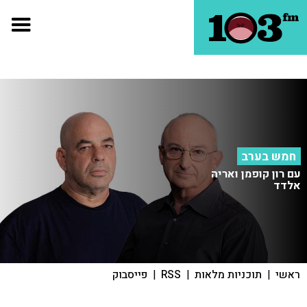
חמש בערב
עם רון קופמן ואריה
אלדד
ראשי
|
תוכניות מלאות
|
RSS
|
פייסבוק