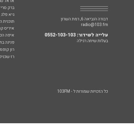
אראל סג"
ברק סרי 
גיא פלג
דבורה הנביאה 6, רמת השרון
תוכנית ה
radio@103.fm
איריס קו
עלייה לשידור: 0552-103-103
איפה הכ
בעלות שיחה רגילה
פנינה בת
רון קופמ
רז שכניק
כל הזכויות שמורות ל - 103FM