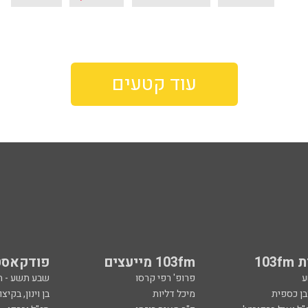
עוד קטעים
103
103fm מייעצים
פודקאסט
ע
פרופ' רפי קרסו
שבע תשע - 
ובן כספית
מיכל דליות
בן וינון, בקיצו