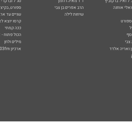
ל ואיל ברקוביץ'
ד"ר מאיה רוזמן
סג"ל וברקו -
ואלי אוחנה
הרב אפרים בן צבי
ספורט, בקיצו
שיחות לילה
שניים עד ארב
ספורט
קרסו יוצא לא
ל
ככה קמתי
סף
הכול פתוח - א
 צבי
מילים ולחן
ן ואריה אלדד
ארכיון 103fm