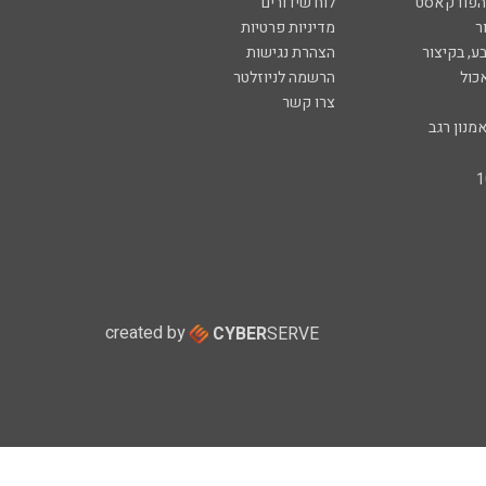
 הפודקאסט
לוח שידורים
ר
מדיניות פרטיות
ע, בקיצור
הצהרת נגישות
כול
הרשמה לניוזלטר
צרו קשר
מנון רגב
created by
CYBER
SERVE