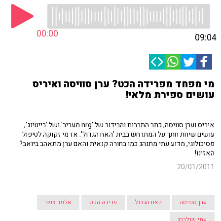
00:00
09:04
מי מפחד מפרידה הכט? ערן סוויסה ואיריס
עושים ספירת מלאי!
איריס וערן סוויסה, כתב התרבות והבידור של 'nrg מעריב' ושל 'רייטינג',
עושים שיחת חתך על המתרחש בבית 'האח הגדול'. אז מי זקוקה לטיפול
פסיכולוגי, מדוע עתי מתנהג כמו בחורה קנאית והאם ערן מתאהב ביואב?
האזינו!
20/01/2011
ערן סוויסה
האח הגדול
פרידה הכט
אלעד צפני
עתי שולברג