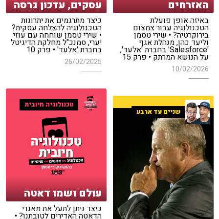
האזרחים
עסקים, עדכון גרסה
באיזה אופן פועלת
כיצד מתרגמים את יתרונות
הטכנולוגיה עבור צמצום
הטכנולוגיה להצלחה עסקית?
בירוקרטיה? • שירי טסמן
• שירי טסמן שוחחה עם עוזי
וליעד כהן, מנהלת אגף
יערי, סמנכ"ל מחלקת הדיגיטל
'Salesforce' בחברת 'אלעד',
בחברת 'אלעד' • פרק 10
על הנושא המרתק • פרק 15
26/02/2025
10/02/2026
טכנולוגיה חיובית
שניים עד ארבע
עולם ושמו דאטה
כיצד ניתן לתעל את מאגרי
הדאטה האדירים לטובתנו? •