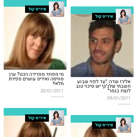
איריס קול
איריס קול
מי מפחד מפרידה הכט? ערן
סוויסה ואיריס עושים ספירת
אלירז שדה: "עד לפני שבוע
מלאי!
חשבתי שלג'קי יש סיכוי טוב
לנצח בגמר"
20/01/2011
09/01/2011
איריס קול
איריס קול