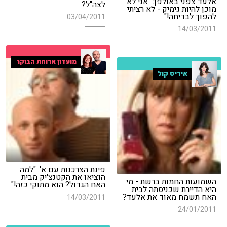
אלעד צפני באולפן: "אני לא
לצה"ל?
מוכן להיות גימיק - לא רציתי
להפוך לבדיחה!"
03/04/2011
14/03/2011
מועדון ארוחת הבוקר
איריס קול
פינת הצרכנות עם א': "למה
הוציאו את הקטנצ'יק מבית
השמועות החמות ברשת - מי
האח הגדול? הוא מתוקי כזה!"
היא הדיירת שכניסתה לבית
האח תשמח מאוד את אלעד?
14/03/2011
24/01/2011