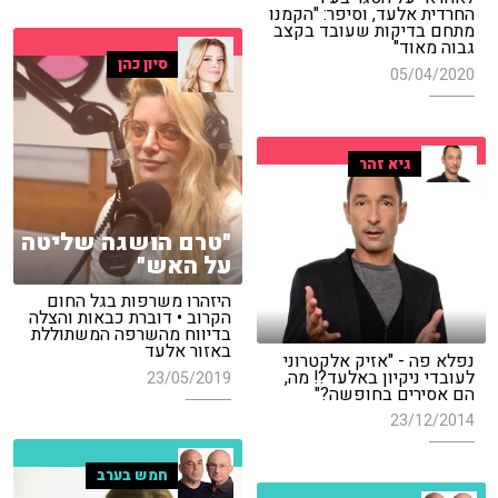
החרדית אלעד, וסיפר: "הקמנו
מתחם בדיקות שעובד בקצב
גבוה מאוד"
סיון כהן
05/04/2020
גיא זהר
"טרם הושגה שליטה
על האש"
היזהרו משרפות בגל החום
הקרוב • דוברת כבאות והצלה
בדיווח מהשרפה המשתוללת
באזור אלעד
נפלא פה - "אזיק אלקטרוני
לעובדי ניקיון באלעד?! מה,
23/05/2019
הם אסירים בחופשה?"
23/12/2014
חמש בערב