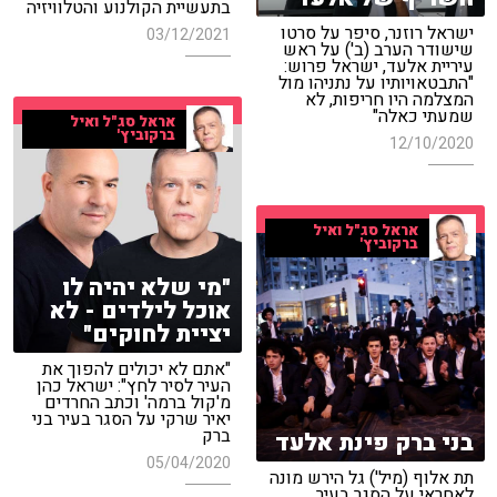
בתעשיית הקולנוע והטלוויזיה
ישראל רוזנר, סיפר על סרטו
03/12/2021
שישודר הערב (ב') על ראש
עיריית אלעד, ישראל פרוש:
"התבטאויותיו על נתניהו מול
המצלמה היו חריפות, לא
שמעתי כאלה"
אראל סג"ל ואיל
ברקוביץ'
12/10/2020
אראל סג"ל ואיל
ברקוביץ'
"מי שלא יהיה לו
אוכל לילדים - לא
יציית לחוקים"
"אתם לא יכולים להפוך את
העיר לסיר לחץ": ישראל כהן
מ'קול ברמה' וכתב החרדים
יאיר שרקי על הסגר בעיר בני
ברק
בני ברק פינת אלעד
05/04/2020
תת אלוף (מיל') גל הירש מונה
לאחראי על הסגר בעיר