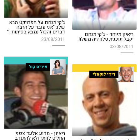
ג'קי מנחם על הפרויקט הבא
שלו: "אני עובד על הרבה
דברים והכול נמצא בפיתוח..."
ריאיון מיוחד - ג'קי מנחם
יקבל תוכנית טלוויזיה משלו!
23/08/2011
03/08/2011
איריס קול
דידי לוקאלי
ריאיון - מדוע אלעד צפני
החליט לוותר ולא להתנדב