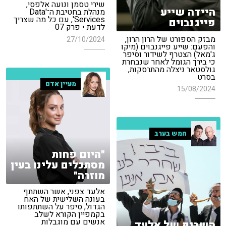
שירי טסמן ונועה אלפסי,
היידה שייע
מנהלת בחטיבת ה־'Data
Services', עם כל מה שצריך
פייגנבוים
לדעת • פרק 07
מבזק הספורט של הרון הרון,
27/10/2024
והפעם: שייע פייגנבוים (מיקו
ג'מאל) הצטרף לשידור וסיפר
כי בירך הגומל לאחר שנבחרת
גולסטאר ניצלה מהתרסקות,
בסרט
מעיין אדם
15/08/2024
חמש בערב
"היום פחות
מסתכלים עלינו בעין
מוזרה"
אלעד צפני, אשר השתתף
בעונה השלישית של האח
הגדול, סיפר על השתתפותו
בקמפיין הקורא לשלב
אנשים עם מוגבלות
השריף של אלעד