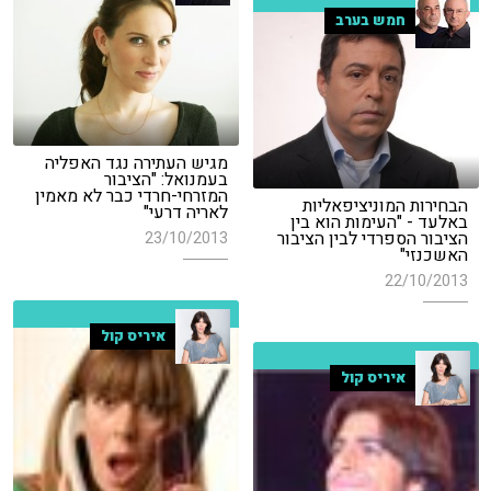
חמש בערב
מגיש העתירה נגד האפליה
בעמנואל: "הציבור
המזרחי-חרדי כבר לא מאמין
הבחירות המוניציפאליות
לאריה דרעי"
באלעד - "העימות הוא בין
הציבור הספרדי לבין הציבור
23/10/2013
האשכנזי"
22/10/2013
איריס קול
איריס קול