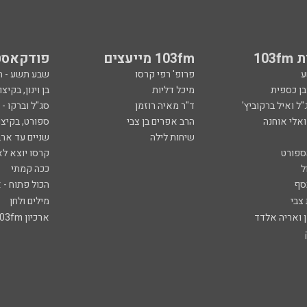
103
103fm מייעצים
פודקאסט
ע
פרופ' רפי קרסו
שבע תשע - 
ובן כספית
מיכל דליות
בן וינון, בקיצו
ל ואיל ברקוביץ'
ד"ר מאיה רוזמן
סג"ל וברקו -
ואלי אוחנה
הרב אפרים בן צבי
ספורט, בקיצו
שיחות לילה
שניים עד ארב
ספורט
קרסו יוצא לא
ל
ככה קמתי
סף
הכול פתוח - א
 צבי
מילים ולחן
ן ואריה אלדד
ארכיון 103fm