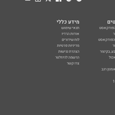
ים
מידע כללי
הפודקאסט
תנאי שימוש
ר
אודות הרדיו
 הפודקאסט
לוח שידורים
ר
מדיניות פרטיות
ע, בקיצור
הצהרת נגישות
כול
הרשמה לניוזלטר
צרו קשר
מנון רגב