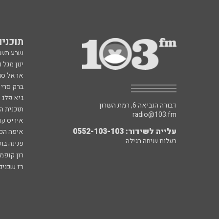
תוכניות fm
שבע תש
ינון מגל 
אראל סג"
ברק סרי 
גיא פלג
דבורה הנביאה 6, רמת השרון
תוכנית ה
radio@103.fm
איריס קו
עלייה לשידור: 0552-103-103
איפה הכ
בעלות שיחה רגילה
פנינה בת
רון קופמ
רז שכניק