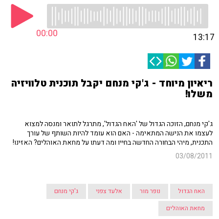
00:00
13:17
ריאיון מיוחד - ג'קי מנחם יקבל תוכנית טלוויזיה
משלו!
ג'קי מנחם, הזוכה הגדול של 'האח הגדול', מתרגל לתואר ומנסה למצוא
לעצמו את הנישה המתאימה - האם הוא עומד להיות השותף של עורך
התכנית, מיהי הבחורה החדשה בחייו ומה דעתו על מחאת האוהלים? האזינו!
03/08/2011
האח הגדול
נופר מור
אלעד צפני
ג'קי מנחם
מחאת האוהלים